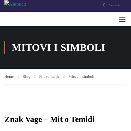
MITOVI I SIMBOLI
Home
Blog
Filozofiranje
Mitovi i simboli
Znak Vage – Mit o Temidi