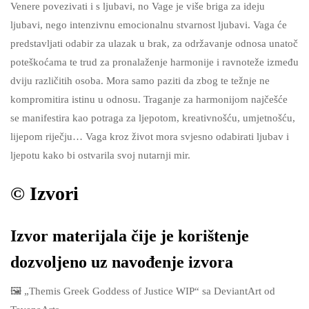
Venere povezivati i s ljubavi, no Vage je više briga za ideju
ljubavi, nego intenzivnu emocionalnu stvarnost ljubavi. Vaga će
predstavljati odabir za ulazak u brak, za održavanje odnosa unatoč
poteškoćama te trud za pronalaženje harmonije i ravnoteže između
dviju različitih osoba. Mora samo paziti da zbog te težnje ne
kompromitira istinu u odnosu. Traganje za harmonijom najčešće
se manifestira kao potraga za ljepotom, kreativnošću, umjetnošću,
lijepom riječju… Vaga kroz život mora svjesno odabirati ljubav i
ljepotu kako bi ostvarila svoj nutarnji mir.
©️ Izvori
Izvor materijala čije je korištenje
dozvoljeno uz navođenje izvora
🖼️ „Themis Greek Goddess of Justice WIP“ sa DeviantArt od