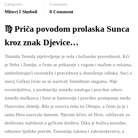
Categories
Comments
Mitovi I Simboli
0 Comment
♍ Priča povodom prolaska Sunca
kroz znak Djevice…
Titanida Temida utjelovljenje je reda i božanske pravednosti. Kći
je Neba i Zemlje, a često se prikazuje s vagom i mačem u rukama,
simbolizirajući ravnotežu i pravednost u donošenju odluka. Suci u
staroj Grčkoj često su se nazivali Temidinim slugama. Nije
osvetoljubiva, a predstavlja između ostaloga i pravilan odnos
između muškarca i žene te harmoniju i pravilno postupanje među
članovima obitelji. Bila je osnova reda na Olimpu, a često ju je i
sama Hera nazivala damom. Njezine kćeri, tri Hore, održavale su
društvenu stabilnost u grčkom društvu. Dika je božica moralne,
odnosno ljudske pravde, Eunomija zakona i zakonodavstva, a