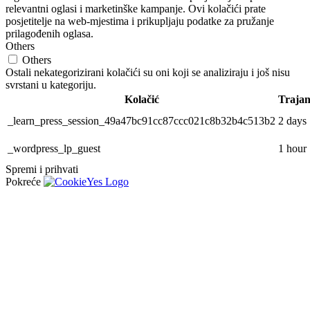
relevantni oglasi i marketinške kampanje. Ovi kolačići prate
posjetitelje na web-mjestima i prikupljaju podatke za pružanje
prilagođenih oglasa.
Others
Others
Ostali nekategorizirani kolačići su oni koji se analiziraju i još nisu
svrstani u kategoriju.
Kolačić
Trajan
_learn_press_session_49a47bc91cc87ccc021c8b32b4c513b2
2 days
_wordpress_lp_guest
1 hour
Spremi i prihvati
Pokreće