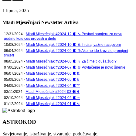
1 lipnja, 2025
Mladi Mjesečnjaci Newsletter Arhiva
12/31/2024 -
Mladi Mjesečnjak #2024-12 🌒 ♑ Postavi namjeru za novu
godinu koju ćeš provesti u djelo
10/08/2024 -
Mladi Mjesečnjak #2024-10 🌒 ♎ Iniciraj važne razgovore
09/04/2024 -
Mladi Mjesečnjak #2024-09 🌒 ♍ Ako ne ide kroz zid promjeni
smjer!
08/05/2024 -
Mladi Mjesečnjak #2024-08 🌒 ♌ Za čime ti duša žudi?
07/06/2024 -
Mladi Mjesečnjak #2024-07 🌒 ♋ Povlačenje je novo širenje
06/07/2024 -
Mladi Mjesečnjak #2024-06 🌒♊
05/09/2024 -
Mladi Mjesečnjak #2024-05 🌒♉
04/09/2024 -
Mladi Mjesečnjak #2024-04 🌒♈
03/11/2024 -
Mladi Mjesečnjak #2024-03 🌒♓
02/10/2024 -
Mladi Mjesečnjak #2024-02 🌒♒
01/12/2024 -
Mladi Mjesečnjak #2024-01 🌒♑
ASTROKOD
Savjetovanje, istraživanje, stvaranje, podučavanje.