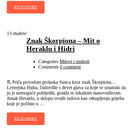
READ MORE
13
studeni
Znak Škorpiona – Mit o
Heraklu i Hidri
Categories
Mitovi i simboli
Comments
0 comment
♏ Priča povodom prolaska Sunca kroz znak Škorpiona…
Lernejska Hidra, čudovište s devet glava za koje se smatralo da
ju je nemoguće pobijediti, gostila se lokalnim stanovništvom.
Junak Heraklo, u sklopu svojih radova kao otkupljenju grijeha
koje je počinio u …
READ MORE