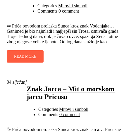
Categories
Mitovi i simboli
Comments
0 comment
♒️ Priča povodom prolaska Sunca kroz znak Vodenjaka…
Ganimed je bio najmlađi i najljepši sin Trosa, osnivača grada
Troje. Jednog dana, dok je čuvao ovce, spazi ga Zeus i otme
zbog njegove velike ljepote. Od tog dana služio je kao …
READ MORE
04
siječanj
Znak Jarca – Mit o morskom
jarcu Pricusu
Categories
Mitovi i simboli
Comments
0 comment
♑ Priča povodom prolaska Sunca kroz znak Jarca… Pricus je