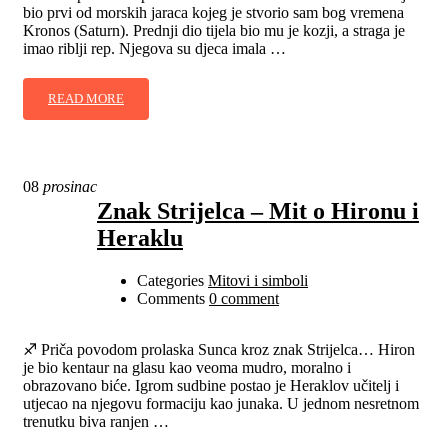
bio prvi od morskih jaraca kojeg je stvorio sam bog vremena
Kronos (Saturn). Prednji dio tijela bio mu je kozji, a straga je
imao riblji rep. Njegova su djeca imala …
READ MORE
08
prosinac
Znak Strijelca – Mit o Hironu i
Heraklu
Categories
Mitovi i simboli
Comments
0 comment
♐ Priča povodom prolaska Sunca kroz znak Strijelca… Hiron
je bio kentaur na glasu kao veoma mudro, moralno i
obrazovano biće. Igrom sudbine postao je Heraklov učitelj i
utjecao na njegovu formaciju kao junaka. U jednom nesretnom
trenutku biva ranjen …