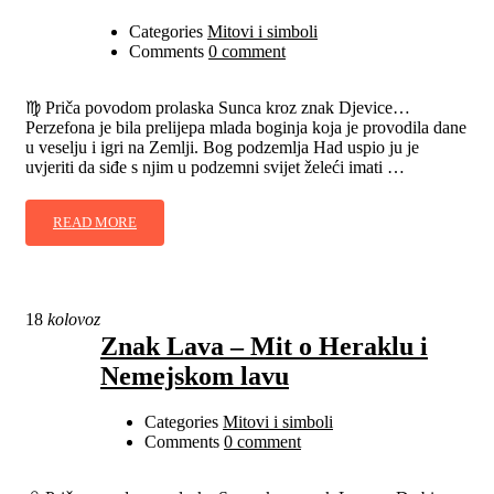
Categories
Mitovi i simboli
Comments
0 comment
♍ Priča povodom prolaska Sunca kroz znak Djevice…
Perzefona je bila prelijepa mlada boginja koja je provodila dane
u veselju i igri na Zemlji. Bog podzemlja Had uspio ju je
uvjeriti da siđe s njim u podzemni svijet želeći imati …
READ MORE
18
kolovoz
Znak Lava – Mit o Heraklu i
Nemejskom lavu
Categories
Mitovi i simboli
Comments
0 comment