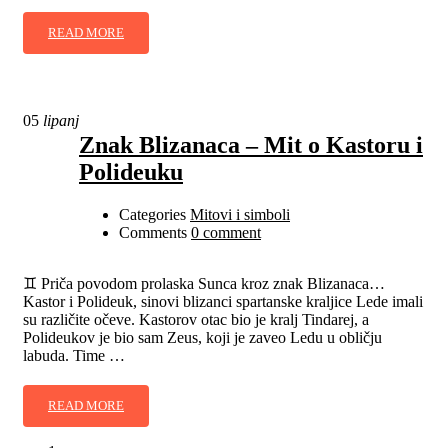
READ MORE
05
lipanj
Znak Blizanaca – Mit o Kastoru i
Polideuku
Categories
Mitovi i simboli
Comments
0 comment
♊ Priča povodom prolaska Sunca kroz znak Blizanaca…
Kastor i Polideuk, sinovi blizanci spartanske kraljice Lede imali
su različite očeve. Kastorov otac bio je kralj Tindarej, a
Polideukov je bio sam Zeus, koji je zaveo Ledu u obličju
labuda. Time …
READ MORE