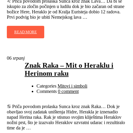
♌ Priča povodom prolaska Sunca kroz znak Lava… Da bi se
iskupio za zločin počinjen u ludilu dok je bio začaran od strane
božice Here, Heraklo je od Kralja Euristeja dobio 12 radova.
Prvi podvig bio je ubiti Nemejskog lava …
READ MORE
06
srpanj
Znak Raka – Mit o Heraklu i
Herinom raku
Categories
Mitovi i simboli
Comments
0 comment
♋ Priča povodom prolaska Sunca kroz znak Raka… Dok je
obavljao svoj zadatak uništenja Hidre, Herakla je iznenadio
napad Herina raka. Rak je stisnuo svojim kliještima Heraklov
nožni prst, što je izazvalo Heraklov uzvratni udarac i rezultiralo
time da je …