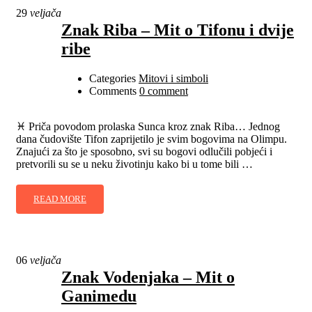
29
veljača
Znak Riba – Mit o Tifonu i dvije
ribe
Categories
Mitovi i simboli
Comments
0 comment
♓ Priča povodom prolaska Sunca kroz znak Riba… Jednog
dana čudovište Tifon zaprijetilo je svim bogovima na Olimpu.
Znajući za što je sposobno, svi su bogovi odlučili pobjeći i
pretvorili su se u neku životinju kako bi u tome bili …
READ MORE
06
veljača
Znak Vodenjaka – Mit o
Ganimedu