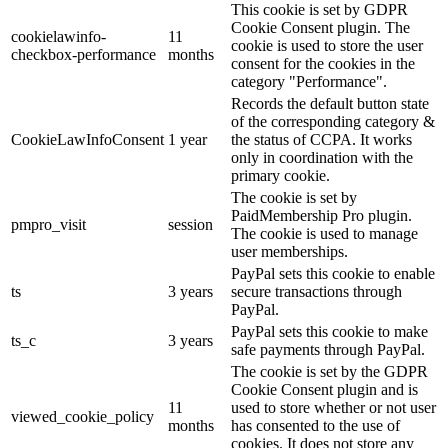
This cookie is set by GDPR
Cookie Consent plugin. The
cookielawinfo-
11
cookie is used to store the user
checkbox-performance
months
consent for the cookies in the
category "Performance".
Records the default button state
of the corresponding category &
CookieLawInfoConsent
1 year
the status of CCPA. It works
only in coordination with the
primary cookie.
The cookie is set by
PaidMembership Pro plugin.
pmpro_visit
session
The cookie is used to manage
user memberships.
PayPal sets this cookie to enable
ts
3 years
secure transactions through
PayPal.
PayPal sets this cookie to make
ts_c
3 years
safe payments through PayPal.
The cookie is set by the GDPR
Cookie Consent plugin and is
11
used to store whether or not user
viewed_cookie_policy
months
has consented to the use of
cookies. It does not store any