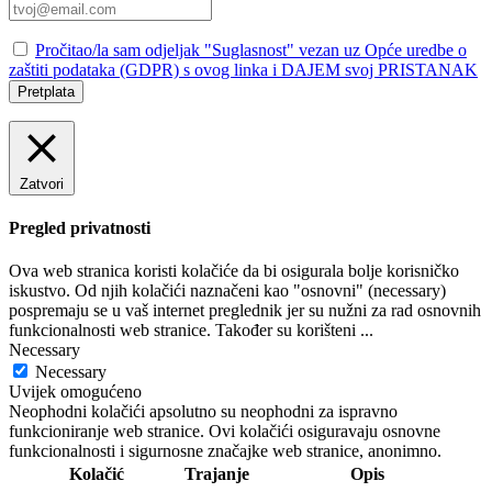
Pročitao/la sam odjeljak "Suglasnost" vezan uz Opće uredbe o
zaštiti podataka (GDPR) s ovog linka i DAJEM svoj PRISTANAK
Pretplata
Zatvori
Pregled privatnosti
Ova web stranica koristi kolačiće da bi osigurala bolje korisničko
iskustvo. Od njih kolačići naznačeni kao "osnovni" (necessary)
pospremaju se u vaš internet preglednik jer su nužni za rad osnovnih
funkcionalnosti web stranice. Također su korišteni
...
Necessary
Necessary
Uvijek omogućeno
Neophodni kolačići apsolutno su neophodni za ispravno
funkcioniranje web stranice. Ovi kolačići osiguravaju osnovne
funkcionalnosti i sigurnosne značajke web stranice, anonimno.
Kolačić
Trajanje
Opis