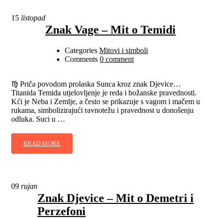
15
listopad
Znak Vage – Mit o Temidi
Categories
Mitovi i simboli
Comments
0 comment
♍ Priča povodom prolaska Sunca kroz znak Djevice…
Titanida Temida utjelovljenje je reda i božanske pravednosti.
Kći je Neba i Zemlje, a često se prikazuje s vagom i mačem u
rukama, simbolizirajući ravnotežu i pravednost u donošenju
odluka. Suci u …
READ MORE
09
rujan
Znak Djevice – Mit o Demetri i
Perzefoni