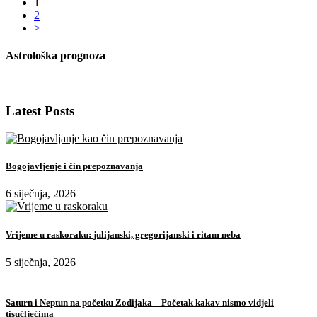
1
2
>
Astrološka prognoza
Latest Posts
Bogojavljenje i čin prepoznavanja
6 siječnja, 2026
Vrijeme u raskoraku: julijanski, gregorijanski i ritam neba
5 siječnja, 2026
Saturn i Neptun na početku Zodijaka – Početak kakav nismo vidjeli
tisućljećima