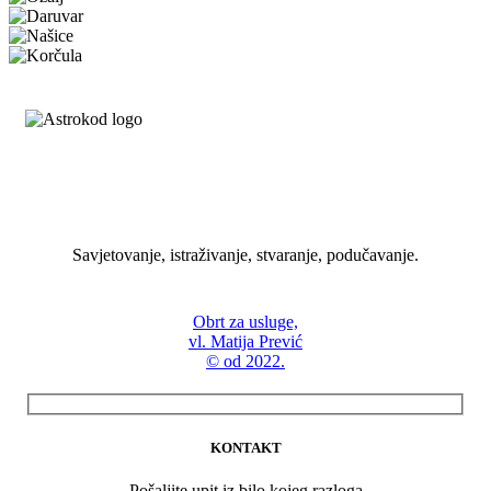
ASTROKOD
Savjetovanje, istraživanje, stvaranje, podučavanje.
Obrt za usluge,
vl. Matija Prević
© od 2022.
KONTAKT
Pošaljite upit iz bilo kojeg razloga