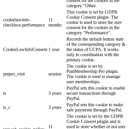
consent for the cookies in the
category "Other.
This cookie is set by GDPR
Cookie Consent plugin. The
cookielawinfo-
11
cookie is used to store the user
checkbox-performance
months
consent for the cookies in the
category "Performance".
Records the default button state
of the corresponding category &
CookieLawInfoConsent
1 year
the status of CCPA. It works
only in coordination with the
primary cookie.
The cookie is set by
PaidMembership Pro plugin.
pmpro_visit
session
The cookie is used to manage
user memberships.
PayPal sets this cookie to enable
ts
3 years
secure transactions through
PayPal.
PayPal sets this cookie to make
ts_c
3 years
safe payments through PayPal.
The cookie is set by the GDPR
Cookie Consent plugin and is
11
used to store whether or not user