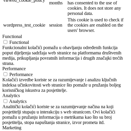
viewed_cookie_policy
months
has consented to the use of
cookies. It does not store any
personal data.
This cookie is used to check if
wordpress_test_cookie
session
the cookies are enabled on the
users' browser.
Functional
Functional
Funkcionalni kolačići pomažu u obavljanju određenih funkcija
poput dijeljenja sadržaja web stranice na platformama društvenih
medija, prikupljanja povratnih informacija i drugih značajki trećih
strana.
Performance
Performance
Kolačići izvedbe koriste se za razumijevanje i analizu ključnih
indeksa učinkovitosti web stranice što pomaže u pružanju boljeg
korisničkog iskustva za posjetitelje.
Analytics
Analytics
Analitički kolačići koriste se za razumijevanje načina na koji
posjetitelji stupaju u interakciju s web stranicom. Ovi kolačići
pomažu u pružanju informacija o metrikama kao što su broj
posjetitelja, stopa napuštanja stranice, izvor prometa itd.
Marketing