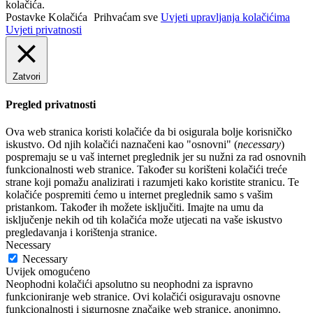
kolačića.
Postavke Kolačića
Prihvaćam sve
Uvjeti upravljanja kolačićima
Uvjeti privatnosti
Zatvori
Pregled privatnosti
Ova web stranica koristi kolačiće da bi osigurala bolje korisničko
iskustvo. Od njih kolačići naznačeni kao "osnovni" (
necessary
)
pospremaju se u vaš internet preglednik jer su nužni za rad osnovnih
funkcionalnosti web stranice. Također su korišteni kolačići treće
strane koji pomažu analizirati i razumjeti kako koristite stranicu. Te
kolačiće pospremiti ćemo u internet preglednik samo s vašim
pristankom. Također ih možete isključiti. Imajte na umu da
isključenje nekih od tih kolačića može utjecati na vaše iskustvo
pregledavanja i korištenja stranice.
Necessary
Necessary
Uvijek omogućeno
Neophodni kolačići apsolutno su neophodni za ispravno
funkcioniranje web stranice. Ovi kolačići osiguravaju osnovne
funkcionalnosti i sigurnosne značajke web stranice, anonimno.