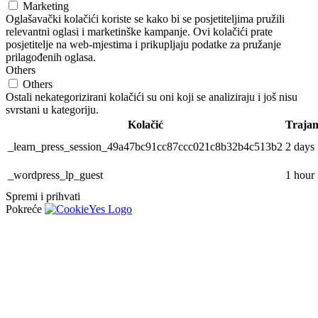
Marketing
Oglašavački kolačići koriste se kako bi se posjetiteljima pružili
relevantni oglasi i marketinške kampanje. Ovi kolačići prate
posjetitelje na web-mjestima i prikupljaju podatke za pružanje
prilagođenih oglasa.
Others
Others
Ostali nekategorizirani kolačići su oni koji se analiziraju i još nisu
svrstani u kategoriju.
Kolačić
Trajan
_learn_press_session_49a47bc91cc87ccc021c8b32b4c513b2
2 days
_wordpress_lp_guest
1 hour
Spremi i prihvati
Pokreće