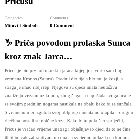
Pricusu
Categories
Comments
Mitovi I Simboli
0 Comment
♑ Priča povodom prolaska Sunca
kroz znak Jarca…
Pricus je bio prvi od morskih jaraca kojeg je stvorio sam bog
vremena Kronos (Saturn). Prednji dio tijela bio mu je kozji, a
straga je imao riblji rep. Njegova su djeca imala neutaživu
znatiželju vezanu uz kopno, zbog čega su napuštala svoga oca te
se svojim prednjim nogama nasukala na obalu kako bi se sunčala.
S vremenom bi izgubila svoj riblji rep i mentalno otupila – drugim
riječima postali su obične koze. Kako bi to pokušao spriječiti,
Pricus je vraćao vrijeme unatrag i objašnjavao djeci da to ne čine
ili bi im čak zabranjivao, no ona su svejedno odlazila na kopno.