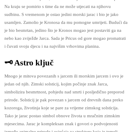
Na kraju se pomirio s time da ne može utjecati na njihovu
sudbinu. S vremenom je ostao jedini morski jarac i bio je jako
usamljen. Zamolio je Kronosa da mu pomogne umrijeti. Budući da
je bio besmrtan, jedino što je Kronos mogao jest postaviti ga na
nebo kao zviježđe Jarca. Sada je Pricus od gore mogao promatrati
i čuvati svoju djecu i na najvišim vrhovima planina.
🗝 Astro ključ
Mnogo je mitova povezanih s jarcem ili morskim jarcem i ovo je
jedan od njih. Zimski solsticij, kojim počinje znak Jarca,
simbolizira besmrtnost, pobjedu nad smrti i posljedično preporod
prirode. Solsticij je pak povezan s jarcem od drevnih dana preko
kozoroga, životinja koje se pare za vrijeme zimskog solsticija.
Tako je jarac postao simbol obnove života u mračnim zimskim
mjesecima. Jarac je kompleksan znak i govori o podvojenosti
između animalne prirode i osjećaja za strukturu koja je temelj