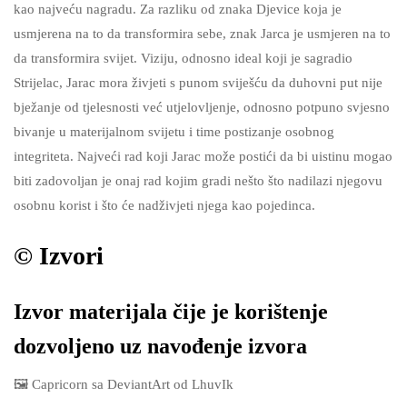
kao najveću nagradu. Za razliku od znaka Djevice koja je
usmjerena na to da transformira sebe, znak Jarca je usmjeren na to
da transformira svijet. Viziju, odnosno ideal koji je sagradio
Strijelac, Jarac mora živjeti s punom sviješću da duhovni put nije
bježanje od tjelesnosti već utjelovljenje, odnosno potpuno svjesno
bivanje u materijalnom svijetu i time postizanje osobnog
integriteta. Najveći rad koji Jarac može postići da bi uistinu mogao
biti zadovoljan je onaj rad kojim gradi nešto što nadilazi njegovu
osobnu korist i što će nadživjeti njega kao pojedinca.
©️ Izvori
Izvor materijala čije je korištenje
dozvoljeno uz navođenje izvora
🖼️ Capricorn sa DeviantArt od LhuvIk