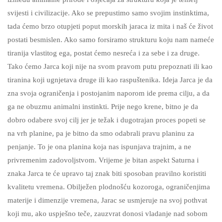
svijesti i civilizacije. Ako se prepustimo samo svojim instinktima,
tada ćemo brzo otupjeti poput morskih jaraca iz mita i naš će život
postati besmislen. Ako samo forsiramo strukturu koju nam nameće
tiranija vlastitog ega, postat ćemo nesreća i za sebe i za druge.
Tako ćemo Jarca koji nije na svom pravom putu prepoznati ili kao
tiranina koji ugnjetava druge ili kao raspuštenika. Ideja Jarca je da
zna svoja ograničenja i postojanim naporom ide prema cilju, a da
ga ne obuzmu animalni instinkti. Prije nego krene, bitno je da
dobro odabere svoj cilj jer je težak i dugotrajan proces popeti se
na vrh planine, pa je bitno da smo odabrali pravu planinu za
penjanje. To je ona planina koja nas ispunjava trajnim, a ne
privremenim zadovoljstvom. Vrijeme je bitan aspekt Saturna i
znaka Jarca te će upravo taj znak biti sposoban pravilno koristiti
kvalitetu vremena. Obilježen plodnošću kozoroga, ograničenjima
materije i dimenzije vremena, Jarac se usmjeruje na svoj pothvat
koji mu, ako uspješno teče, zauzvrat donosi vladanje nad sobom