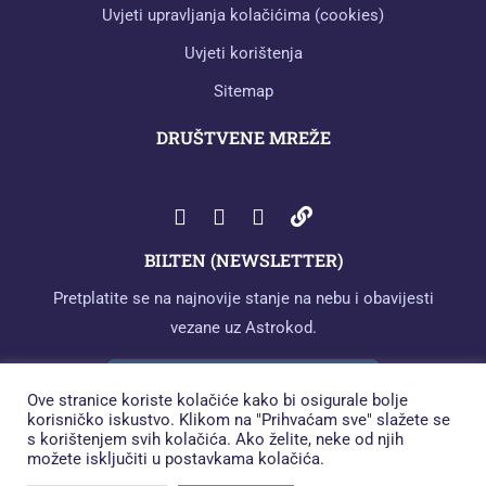
Uvjeti upravljanja kolačićima (cookies)
Uvjeti korištenja
Sitemap
DRUŠTVENE MREŽE
BILTEN (NEWSLETTER)
Pretplatite se na najnovije stanje na nebu i obavijesti
vezane uz Astrokod.
Ove stranice koriste kolačiće kako bi osigurale bolje
korisničko iskustvo. Klikom na "Prihvaćam sve" slažete se
s korištenjem svih kolačića. Ako želite, neke od njih
Pročitao/la sam odjeljak
možete isključiti u postavkama kolačića.
"Suglasnost" vezan uz Opće uredbe o
zaštiti podataka (GDPR) s ovog linka