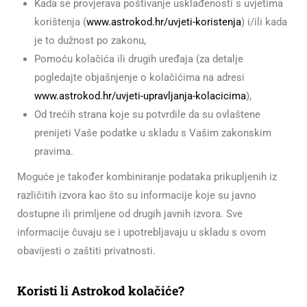
Kada se provjerava poštivanje usklađenosti s uvjetima
korištenja (
www.astrokod.hr/uvjeti-koristenja
) i/ili kada
je to dužnost po zakonu,
Pomoću kolačića ili drugih uređaja (za detalje
pogledajte objašnjenje o kolačićima na adresi
www.astrokod.hr/uvjeti-upravljanja-kolacicima
),
Od trećih strana koje su potvrdile da su ovlaštene
prenijeti Vaše podatke u skladu s Vašim zakonskim
pravima.
Moguće je također kombiniranje podataka prikupljenih iz
različitih izvora kao što su informacije koje su javno
dostupne ili primljene od drugih javnih izvora. Sve
informacije čuvaju se i upotrebljavaju u skladu s ovom
obavijesti o zaštiti privatnosti.
Koristi li Astrokod kolačiće?