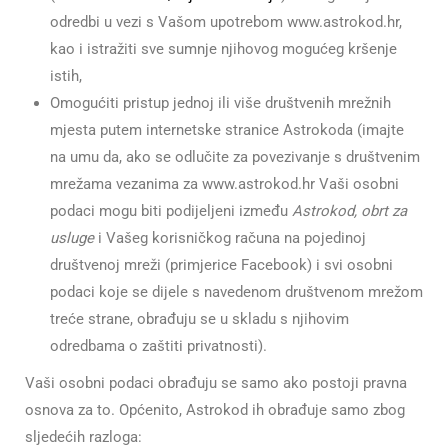
odredbi u vezi s Vašom upotrebom www.astrokod.hr,
kao i istražiti sve sumnje njihovog mogućeg kršenje
istih,
Omogućiti pristup jednoj ili više društvenih mrežnih
mjesta putem internetske stranice Astrokoda (imajte
na umu da, ako se odlučite za povezivanje s društvenim
mrežama vezanima za www.astrokod.hr Vaši osobni
podaci mogu biti podijeljeni između
Astrokod, obrt za
usluge
i Vašeg korisničkog računa na pojedinoj
društvenoj mreži (primjerice Facebook) i svi osobni
podaci koje se dijele s navedenom društvenom mrežom
treće strane, obrađuju se u skladu s njihovim
odredbama o zaštiti privatnosti).
Vaši osobni podaci obrađuju se samo ako postoji pravna
osnova za to. Općenito, Astrokod ih obrađuje samo zbog
sljedećih razloga: