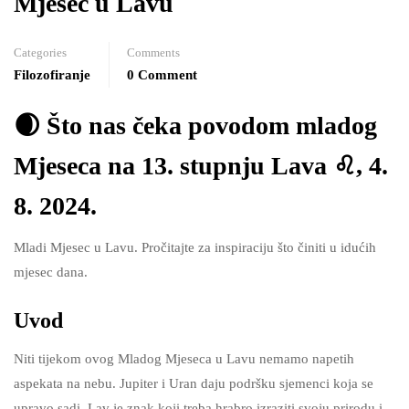
Mjesec u Lavu
Categories
Comments
Filozofiranje
0 Comment
🌒 Što nas čeka povodom mladog
Mjeseca na 13. stupnju Lava ♌, 4.
8. 2024.
Mladi Mjesec u Lavu. Pročitajte za inspiraciju što činiti u idućih
mjesec dana.
Uvod
Niti tijekom ovog Mladog Mjeseca u Lavu nemamo napetih
aspekata na nebu. Jupiter i Uran daju podršku sjemenci koja se
upravo sadi. Lav je znak koji treba hrabro izraziti svoju prirodu i