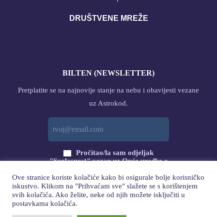
DRUŠTVENE MREŽE
BILTEN (NEWSLETTER)
Pretplatite se na najnovije stanje na nebu i obavijesti vezane
uz Astrokod.
Pročitao/la sam odjeljak
"Suglasnost" vezan uz Opće uredbe o
zaštiti podataka (GDPR) s ovog linka
Ove stranice koriste kolačiće kako bi osigurale bolje korisničko
i DAJEM svoj PRISTANAK
iskustvo. Klikom na "Prihvaćam sve" slažete se s korištenjem
svih kolačića. Ako želite, neke od njih možete isključiti u
PRETPLATA
postavkama kolačića.