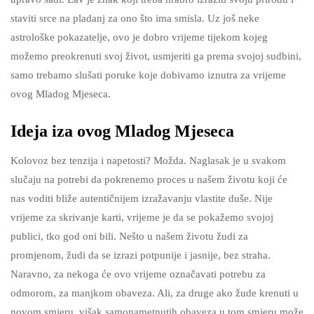
staviti srce na pladanj za ono što ima smisla. Uz još neke
astrološke pokazatelje, ovo je dobro vrijeme tijekom kojeg
možemo preokrenuti svoj život, usmjeriti ga prema svojoj sudbini,
samo trebamo slušati poruke koje dobivamo iznutra za vrijeme
ovog Mladog Mjeseca.
Ideja iza ovog Mladog Mjeseca
Kolovoz bez tenzija i napetosti? Možda. Naglasak je u svakom
slučaju na potrebi da pokrenemo proces u našem životu koji će
nas voditi bliže autentičnijem izražavanju vlastite duše. Nije
vrijeme za skrivanje karti, vrijeme je da se pokažemo svojoj
publici, tko god oni bili. Nešto u našem životu žudi za
promjenom, žudi da se izrazi potpunije i jasnije, bez straha.
Naravno, za nekoga će ovo vrijeme označavati potrebu za
odmorom, za manjkom obaveza. Ali, za druge ako žude krenuti u
novom smjeru, višak samonametnutih obaveza u tom smjeru može