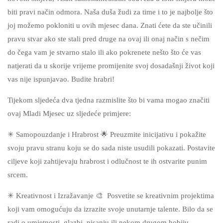
biti pravi način odmora. Naša duša žudi za time i to je najbolje što
joj možemo pokloniti u ovih mjesec dana. Znati ćete da ste učinili
pravu stvar ako ste stali pred druge na ovaj ili onaj način s nečim
do čega vam je stvarno stalo ili ako pokrenete nešto što će vas
natjerati da u skorije vrijeme promijenite svoj dosadašnji život koji
vas nije ispunjavao. Budite hrabri!
Tijekom sljedeća dva tjedna razmislite što bi vama mogao značiti
ovaj Mladi Mjesec uz sljedeće primjere:
✳ Samopouzdanje i Hrabrost 🌟 Preuzmite inicijativu i pokažite
svoju pravu stranu koju se do sada niste usudili pokazati. Postavite
ciljeve koji zahtijevaju hrabrost i odlučnost te ih ostvarite punim
srcem.
✳ Kreativnost i Izražavanje 🎨 Posvetite se kreativnim projektima
koji vam omogućuju da izrazite svoje unutarnje talente. Bilo da se
radi o umjetnosti, glazbi, pisanju ili nekom drugom hobiju,