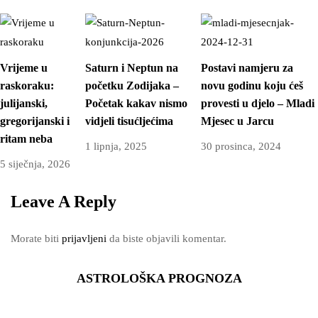
Vrijeme u
Saturn i Neptun na
Postavi namjeru za
raskoraku:
početku Zodijaka –
novu godinu koju ćeš
julijanski,
Početak kakav nismo
provesti u djelo – Mladi
gregorijanski i
vidjeli tisućljećima
Mjesec u Jarcu
ritam neba
1 lipnja, 2025
30 prosinca, 2024
5 siječnja, 2026
Leave A Reply
Morate biti
prijavljeni
da biste objavili komentar.
ASTROLOŠKA PROGNOZA