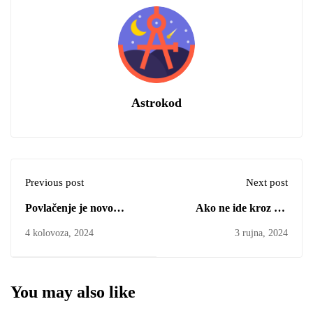
Astrokod
Previous post
Next post
Povlačenje je novo
Ako ne ide kroz zid
širenje – Mladi Mjesec
promijeni smjer! - Mladi
4 kolovoza, 2024
3 rujna, 2024
u Raku
Mjesec u Djevici
You may also like