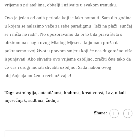
vrijeme s prijateljima, obitelji i uživajte u svakom trenutku.
Ovo je jedan od onih perioda koji je lako potratiti. Sam dio godine
u kojem se nalazimo veže za sebe paradigmu „leži na plaži, sunčaj
se i ništa ne radi“. No upozoravamo da bi to bila prava šteta s
obzirom na snagu ovog Mladog Mjeseca koju nam pruža da
pokrenemo svoj život u pravom smjeru koji će nas dugoročno više
ispunjavati. Ako shvatite ovo vrijeme ozbiljno, zračiti ćete tako da
će vas i drugi morati shvatiti ozbiljno. Sada nakon ovog
objašnjenja možemo reći: uživajte!
Tag:
astrologija
,
autentičnost
,
hrabrost
,
kreativnost
,
Lav
,
mladi
mjesečnjak
,
sudbina
,
žudnja
Share: