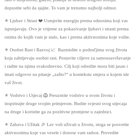
dopustite sebi da sjajite. To vam je trenutno najbolji odmor.
✳ Ljubav i Strast ❤️ Usmjerite energiju prema odnosima koji vas
ispunjavaju. Ovo je vrijeme za pokazivanje ljubavi i strasti prema
onima do kojih vam je stalo, kao i prema aktivnostima koje volite.
✳ Osobni Rast i Razvoj 📈 Razmislite o područjima svog života
koja zahtijevaju osobni rast. Postavite ciljeve za samousavršavanje
i radite na njima svakodnevno. Cilj koji odredite mora biti jasan i
imati odgovor na pitanje „zašto?“ u kontekstu smjera u kojem ide
vaš život.
✳ Vodstvo i Utjecaj 🦁 Preuzmite vodstvo u svom životu i
inspirirajte druge svojim primjerom. Budite svjesni svog utjecaja
na druge i koristite ga za pozitivne promjene u zajednici.
✳ Zabava i Užitak 🎉 Lav voli uživati u životu, stoga se posvetite
aktivnostima koje vas vesele i donose vam radost. Provedite