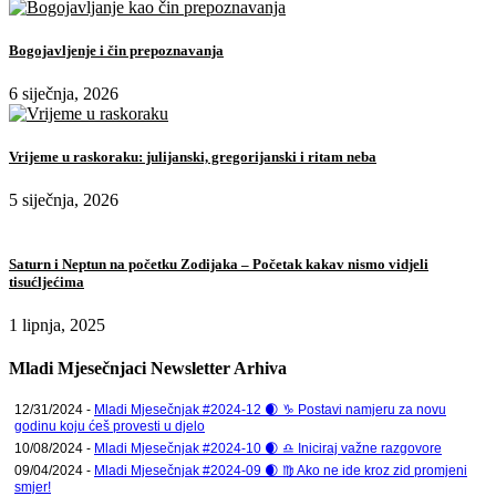
Bogojavljenje i čin prepoznavanja
6 siječnja, 2026
Vrijeme u raskoraku: julijanski, gregorijanski i ritam neba
5 siječnja, 2026
Saturn i Neptun na početku Zodijaka – Početak kakav nismo vidjeli
tisućljećima
1 lipnja, 2025
Mladi Mjesečnjaci Newsletter Arhiva
12/31/2024 -
Mladi Mjesečnjak #2024-12 🌒 ♑ Postavi namjeru za novu
godinu koju ćeš provesti u djelo
10/08/2024 -
Mladi Mjesečnjak #2024-10 🌒 ♎ Iniciraj važne razgovore
09/04/2024 -
Mladi Mjesečnjak #2024-09 🌒 ♍ Ako ne ide kroz zid promjeni
smjer!