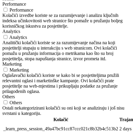
Performance
Performance
Kolačići izvedbe koriste se za razumijevanje i analizu ključnih
indeksa učinkovitosti web stranice što pomaže u pružanju boljeg
korisničkog iskustva za posjetitelje.
Analytics
Analytics
Analitički kolačići koriste se za razumijevanje načina na koji
posjetitelji stupaju u interakciju s web stranicom. Ovi kolačići
pomažu u pružanju informacija o metrikama kao što su broj
posjetitelja, stopa napuštanja stranice, izvor prometa itd.
Marketing
Marketing
Oglašavački kolačići koriste se kako bi se posjetiteljima pružili
relevantni oglasi i marketinške kampanje. Ovi kolačići prate
posjetitelje na web-mjestima i prikupljaju podatke za pružanje
prilagođenih oglasa.
Others
Others
Ostali nekategorizirani kolačići su oni koji se analiziraju i još nisu
svrstani u kategoriju.
Kolačić
Trajan
_learn_press_session_49a47bc91cc87ccc021c8b32b4c513b2
2 days