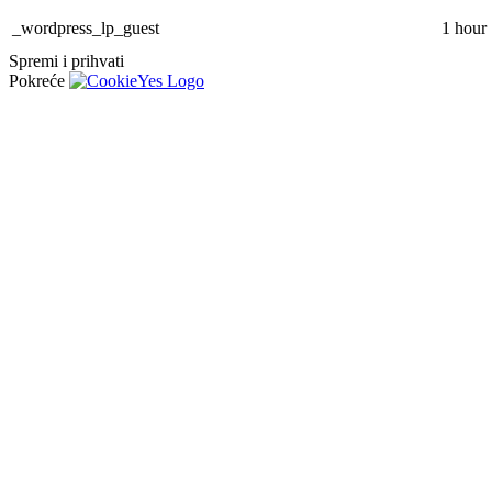
_wordpress_lp_guest
1 hour
Spremi i prihvati
Pokreće