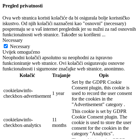
Pregled privatnosti
Ova web stranica koristi kolačiće da bi osigurala bolje korisničko
iskustvo. Od njih kolačići naznačeni kao "osnovni" (necessary)
pospremaju se u vaš internet preglednik jer su nužni za rad osnovnih
funkcionalnosti web stranice. Također su korišteni
...
Necessary
Necessary
Uvijek omogućeno
Neophodni kolačići apsolutno su neophodni za ispravno
funkcioniranje web stranice. Ovi kolačići osiguravaju osnovne
funkcionalnosti i sigurnosne značajke web stranice, anonimno.
Kolačić
Trajanje
Opis
Set by the GDPR Cookie
Consent plugin, this cookie is
cookielawinfo-
1 year
used to record the user consent
checkbox-advertisement
for the cookies in the
"Advertisement" category .
This cookie is set by GDPR
Cookie Consent plugin. The
cookielawinfo-
11
cookie is used to store the user
checkbox-analytics
months
consent for the cookies in the
category "Analytics".