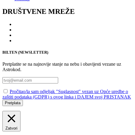
DRUŠTVENE MREŽE
BILTEN (NEWSLETTER)
Pretplatite se na najnovije stanje na nebu i obavijesti vezane uz
Astrokod.
Pročitao/la sam odjeljak "Suglasnost" vezan uz Opće uredbe o
zaštiti podataka (GDPR) s ovog linka i DAJEM svoj PRISTANAK
Pretplata
Zatvori