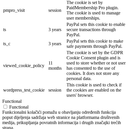
The cookie is set by
PaidMembership Pro plugin.
pmpro_visit
session
The cookie is used to manage
user memberships.
PayPal sets this cookie to enable
ts
3 years
secure transactions through
PayPal.
PayPal sets this cookie to make
ts_c
3 years
safe payments through PayPal.
The cookie is set by the GDPR
Cookie Consent plugin and is
11
used to store whether or not user
viewed_cookie_policy
months
has consented to the use of
cookies. It does not store any
personal data.
This cookie is used to check if
wordpress_test_cookie
session
the cookies are enabled on the
users' browser.
Functional
Functional
Funkcionalni kolačići pomažu u obavljanju određenih funkcija
poput dijeljenja sadržaja web stranice na platformama društvenih
medija, prikupljanja povratnih informacija i drugih značajki trećih
strana.