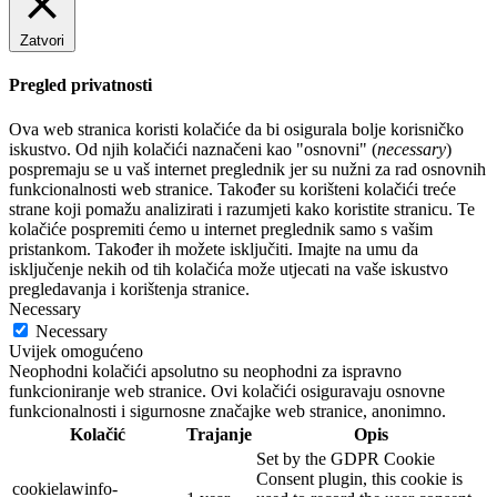
Zatvori
Pregled privatnosti
Ova web stranica koristi kolačiće da bi osigurala bolje korisničko
iskustvo. Od njih kolačići naznačeni kao "osnovni" (
necessary
)
pospremaju se u vaš internet preglednik jer su nužni za rad osnovnih
funkcionalnosti web stranice. Također su korišteni kolačići treće
strane koji pomažu analizirati i razumjeti kako koristite stranicu. Te
kolačiće pospremiti ćemo u internet preglednik samo s vašim
pristankom. Također ih možete isključiti. Imajte na umu da
isključenje nekih od tih kolačića može utjecati na vaše iskustvo
pregledavanja i korištenja stranice.
Necessary
Necessary
Uvijek omogućeno
Neophodni kolačići apsolutno su neophodni za ispravno
funkcioniranje web stranice. Ovi kolačići osiguravaju osnovne
funkcionalnosti i sigurnosne značajke web stranice, anonimno.
Kolačić
Trajanje
Opis
Set by the GDPR Cookie
Consent plugin, this cookie is
cookielawinfo-