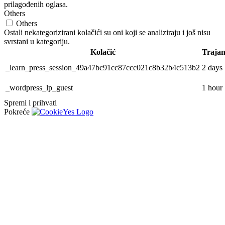
prilagođenih oglasa.
Others
Others
Ostali nekategorizirani kolačići su oni koji se analiziraju i još nisu
svrstani u kategoriju.
Kolačić
Trajan
_learn_press_session_49a47bc91cc87ccc021c8b32b4c513b2
2 days
_wordpress_lp_guest
1 hour
Spremi i prihvati
Pokreće