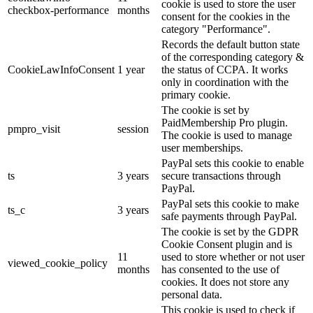
cookie is used to store the user
checkbox-performance
months
consent for the cookies in the
category "Performance".
Records the default button state
of the corresponding category &
CookieLawInfoConsent
1 year
the status of CCPA. It works
only in coordination with the
primary cookie.
The cookie is set by
PaidMembership Pro plugin.
pmpro_visit
session
The cookie is used to manage
user memberships.
PayPal sets this cookie to enable
ts
3 years
secure transactions through
PayPal.
PayPal sets this cookie to make
ts_c
3 years
safe payments through PayPal.
The cookie is set by the GDPR
Cookie Consent plugin and is
11
used to store whether or not user
viewed_cookie_policy
months
has consented to the use of
cookies. It does not store any
personal data.
This cookie is used to check if