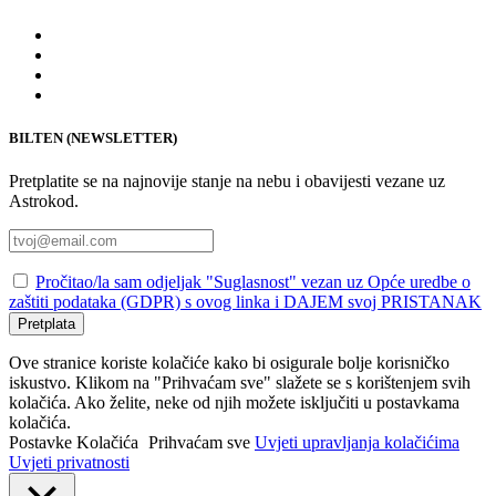
BILTEN (NEWSLETTER)
Pretplatite se na najnovije stanje na nebu i obavijesti vezane uz
Astrokod.
Pročitao/la sam odjeljak "Suglasnost" vezan uz Opće uredbe o
zaštiti podataka (GDPR) s ovog linka i DAJEM svoj PRISTANAK
Pretplata
Ove stranice koriste kolačiće kako bi osigurale bolje korisničko
iskustvo. Klikom na "Prihvaćam sve" slažete se s korištenjem svih
kolačića. Ako želite, neke od njih možete isključiti u postavkama
kolačića.
Postavke Kolačića
Prihvaćam sve
Uvjeti upravljanja kolačićima
Uvjeti privatnosti