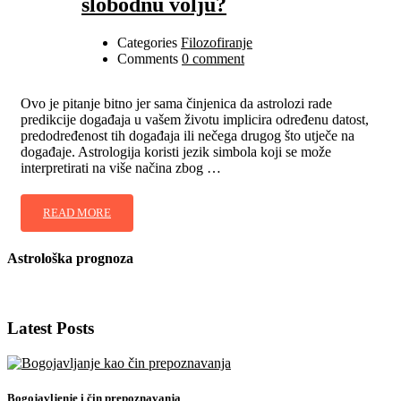
slobodnu volju?
Categories
Filozofiranje
Comments
0 comment
Ovo je pitanje bitno jer sama činjenica da astrolozi rade
predikcije događaja u vašem životu implicira određenu datost,
predodređenost tih događaja ili nečega drugog što utječe na
događaje. Astrologija koristi jezik simbola koji se može
interpretirati na više načina zbog …
READ MORE
Astrološka prognoza
Latest Posts
Bogojavljenje i čin prepoznavanja