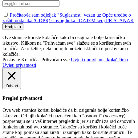
Pročitao/la sam odjeljak "Suglasnost" vezan uz Opće uredbe o
zaštiti podataka (GDPR) s ovog linka i DAJEM svoj PRISTANAK
Pretplata
Ove stranice koriste kolačiće kako bi osigurale bolje korisničko
iskustvo. Klikom na "Prihvaćam sve" slažete se s korištenjem svih
kolačića. Ako želite, neke od njih možete isključiti u postavkama
kolačića.
Postavke Kolačića
Prihvaćam sve
Uvjeti upravljanja kolačićima
Uvjeti privatnosti
Zatvori
Pregled privatnosti
Ova web stranica koristi kolačiće da bi osigurala bolje korisničko
iskustvo. Od njih kolačići naznačeni kao "osnovni" (
necessary
)
pospremaju se u vaš internet preglednik jer su nužni za rad osnovnih
funkcionalnosti web stranice. Također su korišteni kolačići treće
strane koji pomažu analizirati i razumjeti kako koristite stranicu. Te
kolačiće pospremiti ćemo u internet preglednik samo s vašim