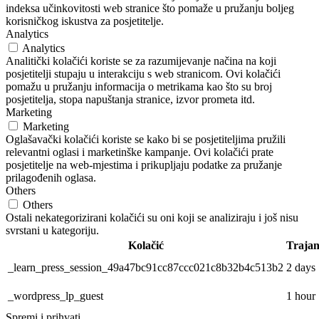
indeksa učinkovitosti web stranice što pomaže u pružanju boljeg
korisničkog iskustva za posjetitelje.
Analytics
Analytics
Analitički kolačići koriste se za razumijevanje načina na koji
posjetitelji stupaju u interakciju s web stranicom. Ovi kolačići
pomažu u pružanju informacija o metrikama kao što su broj
posjetitelja, stopa napuštanja stranice, izvor prometa itd.
Marketing
Marketing
Oglašavački kolačići koriste se kako bi se posjetiteljima pružili
relevantni oglasi i marketinške kampanje. Ovi kolačići prate
posjetitelje na web-mjestima i prikupljaju podatke za pružanje
prilagođenih oglasa.
Others
Others
Ostali nekategorizirani kolačići su oni koji se analiziraju i još nisu
svrstani u kategoriju.
Kolačić
Trajan
_learn_press_session_49a47bc91cc87ccc021c8b32b4c513b2
2 days
_wordpress_lp_guest
1 hour
Spremi i prihvati