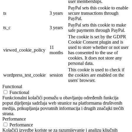
user memberships.
PayPal sets this cookie to enable
ts
3 years
secure transactions through
PayPal.
PayPal sets this cookie to make
ts_c
3 years
safe payments through PayPal.
The cookie is set by the GDPR
Cookie Consent plugin and is
11
used to store whether or not user
viewed_cookie_policy
months
has consented to the use of
cookies. It does not store any
personal data.
This cookie is used to check if
wordpress_test_cookie
session
the cookies are enabled on the
users' browser.
Functional
Functional
Funkcionalni kolačići pomažu u obavljanju određenih funkcija
poput dijeljenja sadržaja web stranice na platformama društvenih
medija, prikupljanja povratnih informacija i drugih značajki trećih
strana.
Performance
Performance
Kolačići izvedbe koriste se za razumijevanje i analizu ključnih