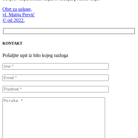
Obrt za usluge,
vl. Matija Prević
© od 2022.
KONTAKT
Pošaljite upit iz bilo kojeg razloga