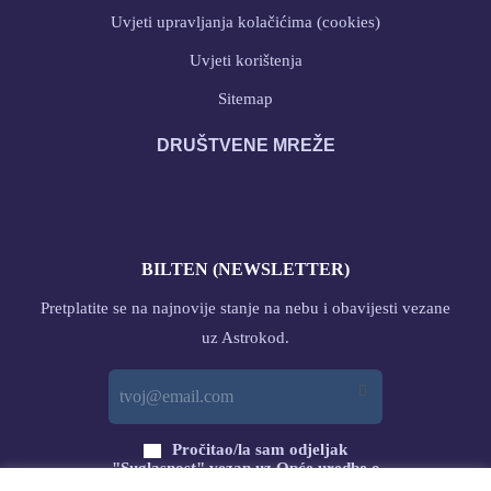
Uvjeti upravljanja kolačićima (cookies)
Uvjeti korištenja
Sitemap
DRUŠTVENE MREŽE
BILTEN (NEWSLETTER)
Pretplatite se na najnovije stanje na nebu i obavijesti vezane
uz Astrokod.
Pročitao/la sam odjeljak
"Suglasnost" vezan uz Opće uredbe o
zaštiti podataka (GDPR) s ovog linka