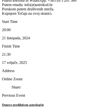
Putem telefona ili WhatsApp: +385 (47) 201 389
Putem emaila: info(at)astrokod.hr
Porukom putem društvenih mreža.
Kupnjom Tečaja na ovoj stranici.
Start Time
20:00
21 listopada, 2024
Finish Time
21:30
17 veljače, 2025
Address
Online Zoom
Share:
Previous Event
Osnove prediktivne astrologije