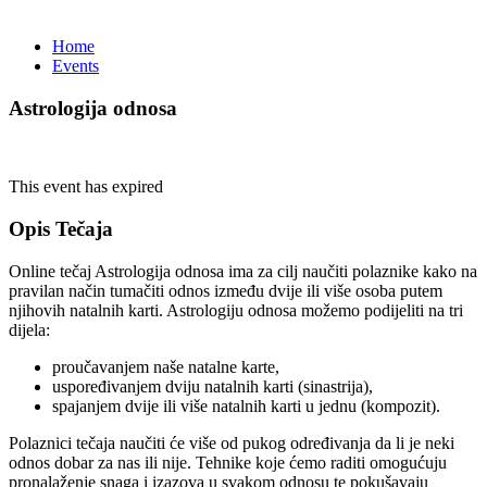
Events
Home
Events
Astrologija odnosa
This event has expired
Opis Tečaja
Online tečaj Astrologija odnosa ima za cilj naučiti polaznike kako na
pravilan način tumačiti odnos između dvije ili više osoba putem
njihovih natalnih karti. Astrologiju odnosa možemo podijeliti na tri
dijela:
proučavanjem naše natalne karte,
uspoređivanjem dviju natalnih karti (sinastrija),
spajanjem dvije ili više natalnih karti u jednu (kompozit).
Polaznici tečaja naučiti će više od pukog određivanja da li je neki
odnos dobar za nas ili nije. Tehnike koje ćemo raditi omogućuju
pronalaženje snaga i izazova u svakom odnosu te pokušavaju