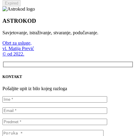
Expired
ASTROKOD
Savjetovanje, istraživanje, stvaranje, podučavanje.
Obrt za usluge,
vl. Matija Prević
© od 2022.
KONTAKT
Pošaljite upit iz bilo kojeg razloga