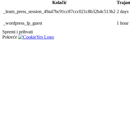
Kolačić
Trajan
_learn_press_session_49a47bc91cc87ccc021c8b32b4c513b2
2 days
_wordpress_lp_guest
1 hour
Spremi i prihvati
Pokreće