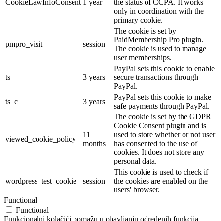
CookieLawInfoConsent
1 year
the status of CCPA. It works
only in coordination with the
primary cookie.
The cookie is set by
PaidMembership Pro plugin.
pmpro_visit
session
The cookie is used to manage
user memberships.
PayPal sets this cookie to enable
ts
3 years
secure transactions through
PayPal.
PayPal sets this cookie to make
ts_c
3 years
safe payments through PayPal.
The cookie is set by the GDPR
Cookie Consent plugin and is
11
used to store whether or not user
viewed_cookie_policy
months
has consented to the use of
cookies. It does not store any
personal data.
This cookie is used to check if
wordpress_test_cookie
session
the cookies are enabled on the
users' browser.
Functional
Functional
Funkcionalni kolačići pomažu u obavljanju određenih funkcija