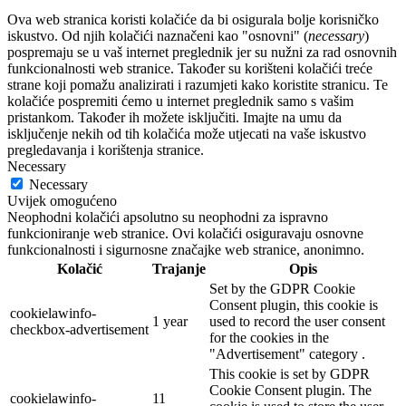
Ova web stranica koristi kolačiće da bi osigurala bolje korisničko
iskustvo. Od njih kolačići naznačeni kao "osnovni" (
necessary
)
pospremaju se u vaš internet preglednik jer su nužni za rad osnovnih
funkcionalnosti web stranice. Također su korišteni kolačići treće
strane koji pomažu analizirati i razumjeti kako koristite stranicu. Te
kolačiće pospremiti ćemo u internet preglednik samo s vašim
pristankom. Također ih možete isključiti. Imajte na umu da
isključenje nekih od tih kolačića može utjecati na vaše iskustvo
pregledavanja i korištenja stranice.
Necessary
Necessary
Uvijek omogućeno
Neophodni kolačići apsolutno su neophodni za ispravno
funkcioniranje web stranice. Ovi kolačići osiguravaju osnovne
funkcionalnosti i sigurnosne značajke web stranice, anonimno.
Kolačić
Trajanje
Opis
Set by the GDPR Cookie
Consent plugin, this cookie is
cookielawinfo-
1 year
used to record the user consent
checkbox-advertisement
for the cookies in the
"Advertisement" category .
This cookie is set by GDPR
Cookie Consent plugin. The
cookielawinfo-
11