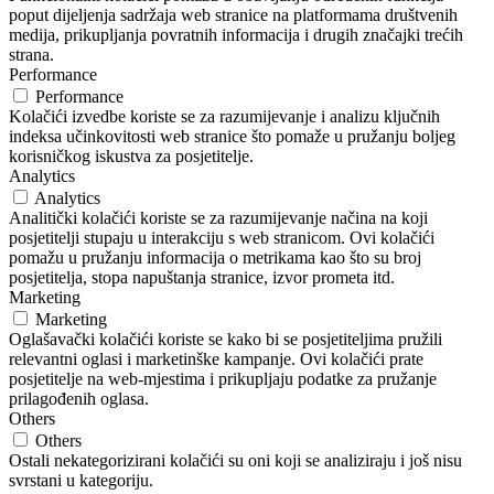
poput dijeljenja sadržaja web stranice na platformama društvenih
medija, prikupljanja povratnih informacija i drugih značajki trećih
strana.
Performance
Performance
Kolačići izvedbe koriste se za razumijevanje i analizu ključnih
indeksa učinkovitosti web stranice što pomaže u pružanju boljeg
korisničkog iskustva za posjetitelje.
Analytics
Analytics
Analitički kolačići koriste se za razumijevanje načina na koji
posjetitelji stupaju u interakciju s web stranicom. Ovi kolačići
pomažu u pružanju informacija o metrikama kao što su broj
posjetitelja, stopa napuštanja stranice, izvor prometa itd.
Marketing
Marketing
Oglašavački kolačići koriste se kako bi se posjetiteljima pružili
relevantni oglasi i marketinške kampanje. Ovi kolačići prate
posjetitelje na web-mjestima i prikupljaju podatke za pružanje
prilagođenih oglasa.
Others
Others
Ostali nekategorizirani kolačići su oni koji se analiziraju i još nisu
svrstani u kategoriju.