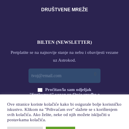
DRUŠTVENE MREŽE
BILTEN (NEWSLETTER)
Pretplatite se na najnovije stanje na nebu i obavijesti vezane
uz Astrokod.
Pročitao/la sam odjeljak
"Suglasnost" vezan uz Opće uredbe o
zaštiti podataka (GDPR) s ovog linka
Ove stranice koriste kolačiće kako bi osigurale bolje korisničko
i DAJEM svoj PRISTANAK
iskustvo. Klikom na "Prihvaćam sve" slažete se s korištenjem
svih kolačića. Ako želite, neke od njih možete isključiti u
PRETPLATA
postavkama kolačića.