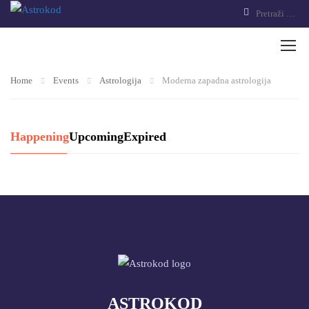
Home
Events
Astrologija
Moderna zapadna astrologija
Happening
Upcoming
Expired
ASTROKOD