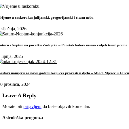
rijeme u raskoraku: julijanski, gregorijanski i ritam neba
 siječnja, 2026
aturn i Neptun na početku Zodijaka – Početak kakav nismo vidjeli tisućljećima
 lipnja, 2025
ostavi namjeru za novu godinu koju ćeš provesti u djelo – Mladi Mjesec u Jarcu
0 prosinca, 2024
Leave A Reply
Morate biti
prijavljeni
da biste objavili komentar.
Astrološka prognoza