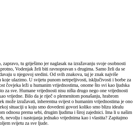
 zapravo, tu griješimo jer naglasak na izražavanju svoje osobnosti
protno, Vodenjak želi biti ravnopravan s drugima. Samo želi da se
avaju u njegovoj sredini. Od svih znakova, taj je znak najviše
je ulazimo. U svijetu punom netrpeljivosti, isključivosti i borbe za
dnost čovjeka leži u humanim vrijednostima, onome što svi kao ljudska
to za sve. Humane vrijednosti nisu ništa drugo nego one vrijednosti
i kao vrijedne. Bilo da je riječ o plemenitom ponašanju, hrabrom
ek može izražavati, inherentna svijest o humanim vrijednostima je ono
 nekoj situaciji u koju smo dovedeni govori koliko smo blizu idealu
om odnosu prema sebi, drugim ljudima i široj zajednici. Ima li u našim
h, nevolju i nastojanja jednako vrijednima kao i vlastita? Zapitajmo
ljem svijetu za sve ljude.