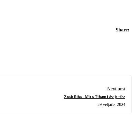
Share:
Next post
Znak Riba - Mit o Tifonu i dvije ribe
29 veljače, 2024