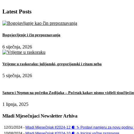
Latest Posts
Bogojavljenje i čin prepoznavanja
6 siječnja, 2026
Vrijeme u raskoraku: julijanski, gregorijanski i ritam neba
5 siječnja, 2026
Saturn i Neptun na početku Zodijaka – Početak kakav nismo vidjeli tisućljeći
1 lipnja, 2025
Mladi Mjesečnjaci Newsletter Arhiva
12/31/2024 -
Mladi Mjesečnjak #2024-12 🌒 ♑ Postavi namjeru za novu godinu ko
10/08/2024 -
Mladi Mjesečnjak #2024-10 🌒 ♎ Iniciraj važne razgovore