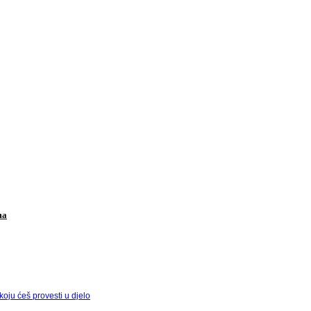
ma
ju ćeš provesti u djelo