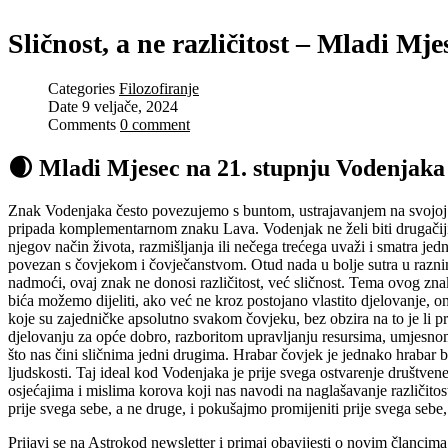
Sličnost, a ne različitost – Mladi Mj
Categories
Filozofiranje
Date
9 veljače, 2024
Comments
0 comment
🌒 Mladi Mjesec na 21. stupnju Vodenjaka 
Znak Vodenjaka često povezujemo s buntom, ustrajavanjem na svojoj ind
pripada komplementarnom znaku Lava. Vodenjak ne želi biti drugačiji 
njegov način života, razmišljanja ili nečega trećega uvaži i smatra j
povezan s čovjekom i čovječanstvom. Otud nada u bolje sutra u raznim
nadmoći, ovaj znak ne donosi različitost, već sličnost. Tema ovog zna
bića možemo dijeliti, ako već ne kroz postojano vlastito djelovanje, 
koje su zajedničke apsolutno svakom čovjeku, bez obzira na to je li pr
djelovanju za opće dobro, razboritom upravljanju resursima, umjesnom
što nas čini sličnima jedni drugima. Hrabar čovjek je jednako hrabar bi
ljudskosti. Taj ideal kod Vodenjaka je prije svega ostvarenje društven
osjećajima i mislima korova koji nas navodi na naglašavanje različitos
prije svega sebe, a ne druge, i pokušajmo promijeniti prije svega sebe
Prijavi se na Astrokod newsletter
i primaj obavijesti o novim člancima