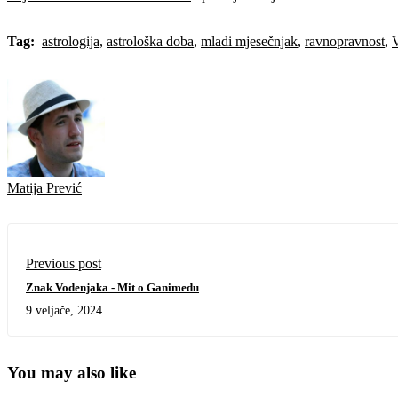
Tag:
astrologija
,
astrološka doba
,
mladi mjesečnjak
,
ravnopravnost
,
Matija Prević
Previous post
Znak Vodenjaka - Mit o Ganimedu
9 veljače, 2024
You may also like