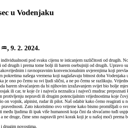
esec u Vodenjaku
♒, 9. 2. 2024.
ividualnosti pod svaku cijenu te isticanjem različitosti od drugih. No,
od drugih i prema tome bolji ili barem osebujniji od drugih. Upravo su
ednakovrijednim i ravnopravnim konvencionalnim uvjerenjima koji prevlad
 pokretima našega vremena koji naglašavaju bitnost doba Vodenjaka u ko
ka je ono po čemu su svi ljudi slični, a ne po čemu se razlikuju. Vrije
onda barem shvaćanjem da bi njihovim izražavanjem svijet bio bolje mjes
osjak ili car, te koje će i najveća neznalica i najveći mudrac prepoznat
 protivljenju nepravdi ili drugim potencijalnim vrijednostima koje čovj
o on vojnik, alpinist, rudar ili pilot. Naš odabir kako ćemo reagirati u
e pravednosti. Zato iskoristimo ovo vrijeme kako bismo promišljali o sv
ti među ljudima ili ipak više humanosti koja čini da shvaćamo tuđi uspje
, a ne druge, čime smo napravili prvi korak koji je u našoj moći prema bo
 i drugim novostima.