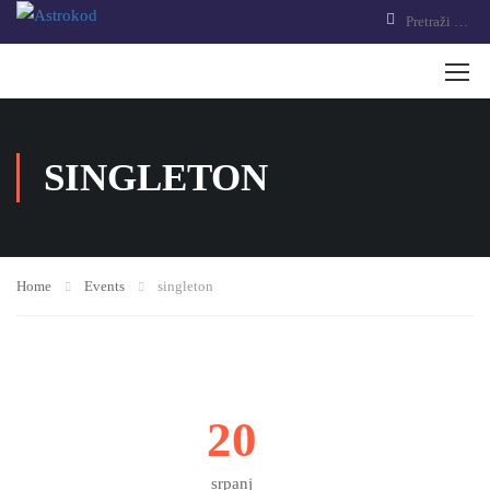
SINGLETON
Home
Events
singleton
20
srpanj