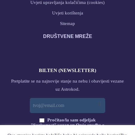
Uvjeti upravljanja kolačićima (cookies)
Uvjeti korištenja
Sitemap
DRUŠTVENE MREŽE
BILTEN (NEWSLETTER)
Pretplatite se na najnovije stanje na nebu i obavijesti vezane
uz Astrokod.
Pročitao/la sam odjeljak
"Suglasnost" vezan uz Opće uredbe o
zaštiti podataka (GDPR) s ovog linka