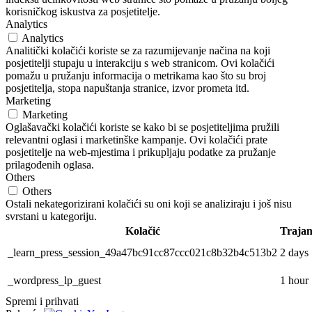
korisničkog iskustva za posjetitelje.
Analytics
Analytics
Analitički kolačići koriste se za razumijevanje načina na koji
posjetitelji stupaju u interakciju s web stranicom. Ovi kolačići
pomažu u pružanju informacija o metrikama kao što su broj
posjetitelja, stopa napuštanja stranice, izvor prometa itd.
Marketing
Marketing
Oglašavački kolačići koriste se kako bi se posjetiteljima pružili
relevantni oglasi i marketinške kampanje. Ovi kolačići prate
posjetitelje na web-mjestima i prikupljaju podatke za pružanje
prilagođenih oglasa.
Others
Others
Ostali nekategorizirani kolačići su oni koji se analiziraju i još nisu
svrstani u kategoriju.
Kolačić
Trajan
_learn_press_session_49a47bc91cc87ccc021c8b32b4c513b2
2 days
_wordpress_lp_guest
1 hour
Spremi i prihvati