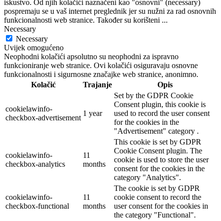
iskustvo. Od njih kolačići naznačeni kao "osnovni" (necessary)
pospremaju se u vaš internet preglednik jer su nužni za rad osnovnih
funkcionalnosti web stranice. Također su korišteni
...
Necessary
Necessary
Uvijek omogućeno
Neophodni kolačići apsolutno su neophodni za ispravno
funkcioniranje web stranice. Ovi kolačići osiguravaju osnovne
funkcionalnosti i sigurnosne značajke web stranice, anonimno.
Kolačić
Trajanje
Opis
Set by the GDPR Cookie
Consent plugin, this cookie is
cookielawinfo-
1 year
used to record the user consent
checkbox-advertisement
for the cookies in the
"Advertisement" category .
This cookie is set by GDPR
Cookie Consent plugin. The
cookielawinfo-
11
cookie is used to store the user
checkbox-analytics
months
consent for the cookies in the
category "Analytics".
The cookie is set by GDPR
cookielawinfo-
11
cookie consent to record the
checkbox-functional
months
user consent for the cookies in
the category "Functional".