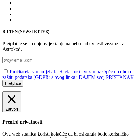
BILTEN (NEWSLETTER)
Pretplatite se na najnovije stanje na nebu i obavijesti vezane uz
Astrokod.
Pročitao/la sam odjeljak "Suglasnost" vezan uz Opće uredbe o
zaštiti podataka (GDPR) s ovog linka i DAJEM svoj PRISTANAK
Pretplata
Zatvori
Pregled privatnosti
Ova web stranica koristi kolačiće da bi osigurala bolje korisničko