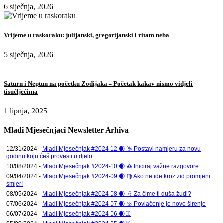
6 siječnja, 2026
Vrijeme u raskoraku: julijanski, gregorijanski i ritam neba
5 siječnja, 2026
Saturn i Neptun na početku Zodijaka – Početak kakav nismo vidjeli
tisućljećima
1 lipnja, 2025
Mladi Mjesečnjaci Newsletter Arhiva
12/31/2024 -
Mladi Mjesečnjak #2024-12 🌒 ♑ Postavi namjeru za novu
godinu koju ćeš provesti u djelo
10/08/2024 -
Mladi Mjesečnjak #2024-10 🌒 ♎ Iniciraj važne razgovore
09/04/2024 -
Mladi Mjesečnjak #2024-09 🌒 ♍ Ako ne ide kroz zid promjeni
smjer!
08/05/2024 -
Mladi Mjesečnjak #2024-08 🌒 ♌ Za čime ti duša žudi?
07/06/2024 -
Mladi Mjesečnjak #2024-07 🌒 ♋ Povlačenje je novo širenje
06/07/2024 -
Mladi Mjesečnjak #2024-06 🌒♊