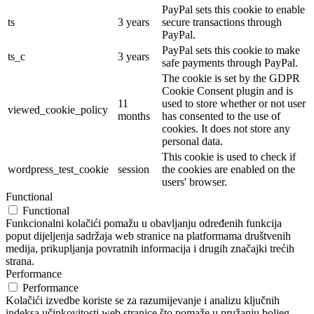
PayPal sets this cookie to enable
ts
3 years
secure transactions through
PayPal.
PayPal sets this cookie to make
ts_c
3 years
safe payments through PayPal.
The cookie is set by the GDPR
Cookie Consent plugin and is
11
used to store whether or not user
viewed_cookie_policy
months
has consented to the use of
cookies. It does not store any
personal data.
This cookie is used to check if
wordpress_test_cookie
session
the cookies are enabled on the
users' browser.
Functional
Functional
Funkcionalni kolačići pomažu u obavljanju određenih funkcija
poput dijeljenja sadržaja web stranice na platformama društvenih
medija, prikupljanja povratnih informacija i drugih značajki trećih
strana.
Performance
Performance
Kolačići izvedbe koriste se za razumijevanje i analizu ključnih
indeksa učinkovitosti web stranice što pomaže u pružanju boljeg