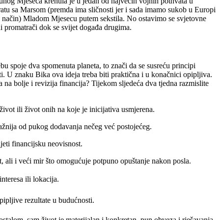
unog Mjeseca krenula je u jedan od najvećih vojnih pothvata u
dratu sa Marsom (premda ima sličnosti jer i sada imamo sukob u Europi
trog način) Mladom Mjesecu putem sekstila. No ostavimo se svjetovne
i promatrači dok se svijet događa drugima.
bu spoje dva spomenuta planeta, to znači da se susreću principi
ti. U znaku Bika ova ideja treba biti praktična i u konačnici opipljiva.
a na bolje i revizija financija? Tijekom sljedeća dva tjedna razmislite
vot ili život onih na koje je inicijativa usmjerena.
važnija od pukog dodavanja nečeg već postojećeg.
eti financijsku neovisnost.
t, ali i veći mir što omogućuje potpuno opuštanje nakon posla.
teresa ili lokacija.
ipljive rezultate u budućnosti.
stalom, sam život je materijalan i konkretan, pun obveza i rješavanja