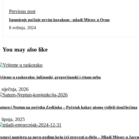
Previous post
Ispunjenje počinje prvim korakom - mladi Mjesec u Ovnu
8 svibnja, 2024
You may also like
rijeme u raskoraku: julijanski, gregorijanski i ritam neba
 siječnja, 2026
aturn i Neptun na početku Zodijaka – Početak kakav nismo vidjeli tisućljećima
 lipnja, 2025
ostavi namjeru za novu godinu koju ćeš provesti u djelo – Mladi Mjesec u Jarcu