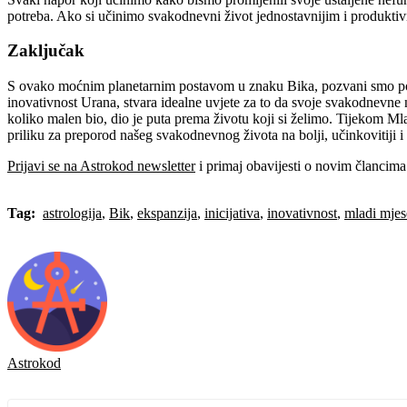
potreba. Ako si učinimo svakodnevni život jednostavnijim i produktivni
Zaključak
S ovako moćnim planetarnim postavom u znaku Bika, pozvani smo posadi
inovativnost Urana, stvara idealne uvjete za to da svoje svakodnevne
koliko malen bio, dio je puta prema životu koji si želimo. Tijekom Ml
priliku za preporod našeg svakodnevnog života na bolji, učinkovitiji i 
Prijavi se na Astrokod newsletter
i primaj obavijesti o novim člancima
Tag:
astrologija
,
Bik
,
ekspanzija
,
inicijativa
,
inovativnost
,
mladi mjes
Astrokod