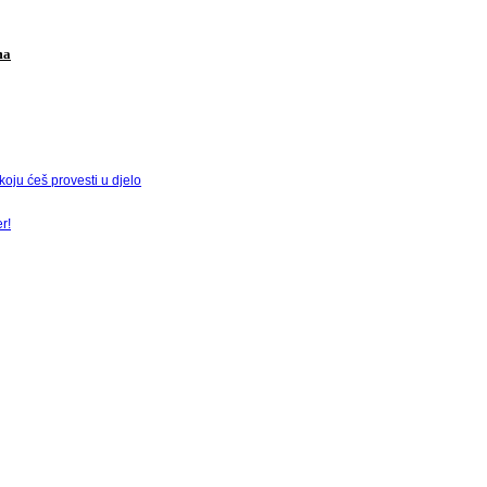
ma
ju ćeš provesti u djelo
r!