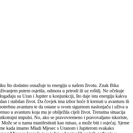
iku što dodatno osnažuje tu energiju u našem životu. Znak Bika
živanjem putem osjetila, odmora u prirodi ili uz roštilj. Ne očekuje
gađaju su Uran i Jupiter u konjunkciji, što daje istu energiju kakva
 i stabilan život. Da čovjek ima izbor hoće li krenuti u avanturu ili
nepotrebnu avanturu te da ostane u svom sigurnom naslonjaču i uživa u
uo u avanturu koja mu je obilježila cijeli život. Trenutna situacija
tkotrajni impulsi. No, ako se pravovremeno i pravovaljano iskoriste,
 Može se u nama manifestirati kao misao, a može biti i osjećaj. Sjeme
vrijeme kada imamo Mladi Mjesec s Uranom i Jupiterom svakako