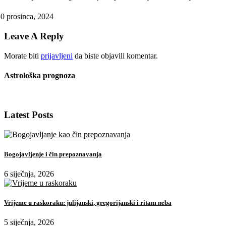
0 prosinca, 2024
Leave A Reply
Morate biti
prijavljeni
da biste objavili komentar.
Astrološka prognoza
Latest Posts
Bogojavljenje i čin prepoznavanja
6 siječnja, 2026
Vrijeme u raskoraku: julijanski, gregorijanski i ritam neba
5 siječnja, 2026