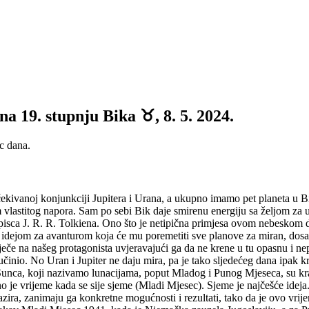
 19. stupnju Bika ♉, 8. 5. 2024.
ec dana.
kivanoj konjunkciji Jupitera i Urana, a ukupno imamo pet planeta u B
m vlastitog napora. Sam po sebi Bik daje smirenu energiju sa željom za u
isca J. R. R. Tolkiena. Ono što je netipična primjesa ovom nebeskom do
dejom za avanturom koja će mu poremetiti sve planove za miran, dosadan
utječe na našeg protagonista uvjeravajući ga da ne krene u tu opasnu i 
inio. No Uran i Jupiter ne daju mira, pa je tako sljedećeg dana ipak kren
Sunca, koji nazivamo lunacijama, poput Mladog i Punog Mjeseca, su kra
 je vrijeme kada se sije sjeme (Mladi Mjesec). Sjeme je najčešće ideja.
ntazira, zanimaju ga konkretne mogućnosti i rezultati, tako da je ovo 