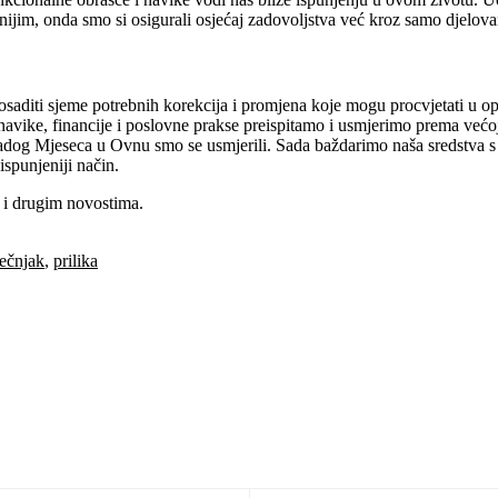
jim, onda smo si osigurali osjećaj zadovoljstva već kroz samo djelovanje
ti sjeme potrebnih korekcija i promjena koje mogu procvjetati u opiplj
 navike, financije i poslovne prakse preispitamo i usmjerimo prema već
adog Mjeseca u Ovnu smo se usmjerili. Sada baždarimo naša sredstva s ko
ispunjeniji način.
 i drugim novostima.
ečnjak
,
prilika