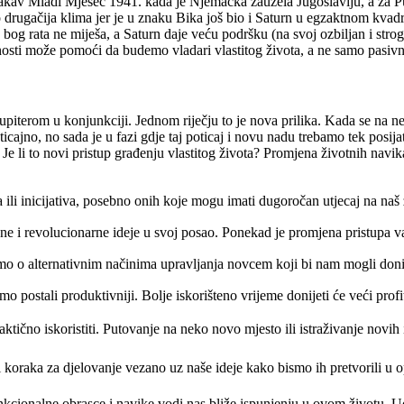
vakav Mladi Mjesec 1941. kada je Njemačka zauzela Jugoslaviju, a za P
no drugačija klima jer je u znaku Bika još bio i Saturn u egzaktnom kva
kao bog rata ne miješa, a Saturn daje veću podršku (na svoj ozbiljan i s
čnosti može pomoći da budemo vladari vlastitog života, a ne samo pasivn
iterom u konjunkciji. Jednom riječju to je nova prilika. Kada se na ne
icajno, no sada je u fazi gdje taj poticaj i novu nadu trebamo tek posija
s? Je li to novi pristup građenju vlastitog života? Promjena životnih navik
ili inicijativa, posebno onih koje mogu imati dugoročan utjecaj na naš ži
ne i revolucionarne ideje u svoj posao. Ponekad je promjena pristupa 
imo o alternativnim načinima upravljanja novcem koji bi nam mogli donij
ostali produktivniji. Bolje iskorišteno vrijeme donijeti će veći profi
čno iskoristiti. Putovanje na neko novo mjesto ili istraživanje novih in
koraka za djelovanje vezano uz naše ideje kako bismo ih pretvorili u op
kcionalne obrasce i navike vodi nas bliže ispunjenju u ovom životu. Uo