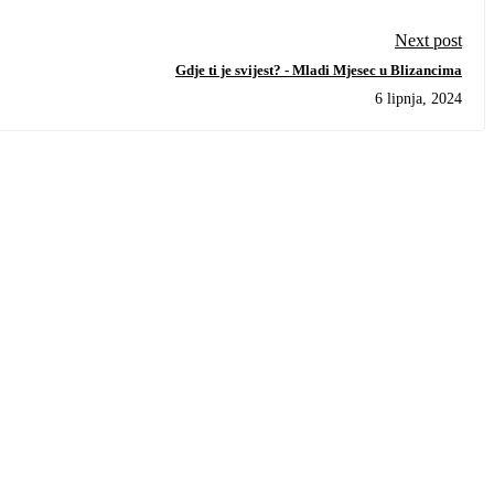
Next post
Gdje ti je svijest? - Mladi Mjesec u Blizancima
6 lipnja, 2024