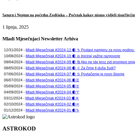
Saturn i Neptun na početku Zodijaka – Početak kakav nismo vidjeli tisućljeći
1 lipnja, 2025
Mladi Mjesečnjaci Newsletter Arhiva
12/31/2024 -
Mladi Mjesečnjak #2024-12 🌒 ♑ Postavi namjeru za novu godinu ko
10/08/2024 -
Mladi Mjesečnjak #2024-10 🌒 ♎ Iniciraj važne razgovore
09/04/2024 -
Mladi Mjesečnjak #2024-09 🌒 ♍ Ako ne ide kroz zid promjeni smje
08/05/2024 -
Mladi Mjesečnjak #2024-08 🌒 ♌ Za čime ti duša žudi?
07/06/2024 -
Mladi Mjesečnjak #2024-07 🌒 ♋ Povlačenje je novo širenje
06/07/2024 -
Mladi Mjesečnjak #2024-06 🌒♊
05/09/2024 -
Mladi Mjesečnjak #2024-05 🌒♉
04/09/2024 -
Mladi Mjesečnjak #2024-04 🌒♈
03/11/2024 -
Mladi Mjesečnjak #2024-03 🌒♓
02/10/2024 -
Mladi Mjesečnjak #2024-02 🌒♒
01/12/2024 -
Mladi Mjesečnjak #2024-01 🌒♑
ASTROKOD