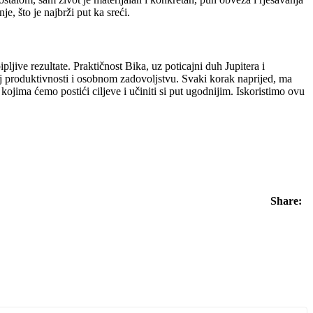
, što je najbrži put ka sreći.
ive rezultate. Praktičnost Bika, uz poticajni duh Jupitera i
oj produktivnosti i osobnom zadovoljstvu. Svaki korak naprijed, ma
jima ćemo postići ciljeve i učiniti si put ugodnijim. Iskoristimo ovu
Share: