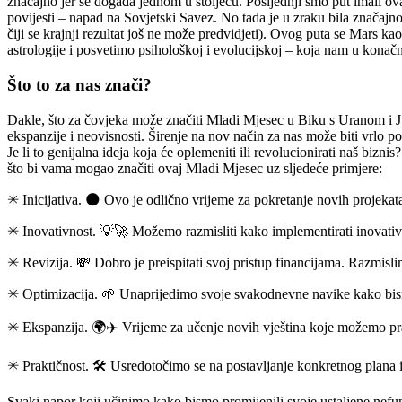
značajno jer se događa jednom u stoljeću. Posljednji smo put imali o
povijesti – napad na Sovjetski Savez. No tada je u zraku bila značaj
čiji se krajnji rezultat još ne može predvidjeti). Ovog puta se Mars 
astrologije i posvetimo psihološkoj i evolucijskoj – koja nam u kona
Što to za nas znači?
Dakle, što za čovjeka može značiti Mladi Mjesec u Biku s Uranom i Jup
ekspanzije i neovisnosti. Širenje na nov način za nas može biti vrlo pot
Je li to genijalna ideja koja će oplemeniti ili revolucionirati naš bizni
što bi vama mogao značiti ovaj Mladi Mjesec uz sljedeće primjere:
✳ Inicijativa. 🌑 Ovo je odlično vrijeme za pokretanje novih projekata 
✳ Inovativnost. 💡🚀 Možemo razmisliti kako implementirati inovativ
✳ Revizija. 💸 Dobro je preispitati svoj pristup financijama. Razmisl
✳ Optimizacija. 🌱 Unaprijedimo svoje svakodnevne navike kako bismo p
✳ Ekspanzija. 🌍✈️ Vrijeme za učenje novih vještina koje možemo prakti
✳ Praktičnost. 🛠️ Usredotočimo se na postavljanje konkretnog plana i 
Svaki napor koji učinimo kako bismo promijenili svoje ustaljene nefun