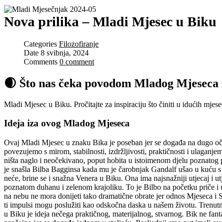
Nova prilika – Mladi Mjesec u Biku
Categories
Filozofiranje
Date
8 svibnja, 2024
Comments
0 comment
🌒 Što nas čeka povodom Mladog Mjeseca na
Mladi Mjesec u Biku. Pročitajte za inspiraciju što činiti u idućih mjes
Ideja iza ovog Mladog Mjeseca
Ovaj Mladi Mjesec u znaku Bika je poseban jer se događa na dugo oče
povezujemo s mirom, stabilnosti, izdržljivosti, praktičnosti i ulaganje
ništa naglo i neočekivano, poput hobita u istoimenom djelu poznatog p
je snašla Bilba Bagginsa kada mu je čarobnjak Gandalf ušao u kuću s i
neće, brine se i snažna Venera u Biku. Ona ima najsnažniji utjecaj i 
poznatom duhanu i zelenom krajoliku. To je Bilbo na početku priče i uč
na nebu ne mora donijeti tako dramatične obrate jer odnos Mjeseca i 
ti impulsi mogu poslužiti kao odskočna daska u našem životu. Trenutno
u Biku je ideja nečega praktičnog, materijalnog, stvarnog. Bik ne fa