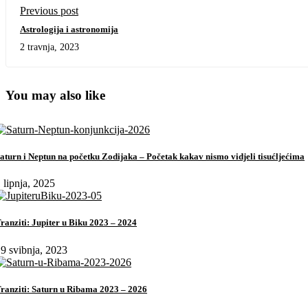
Previous post
Astrologija i astronomija
2 travnja, 2023
You may also like
aturn i Neptun na početku Zodijaka – Početak kakav nismo vidjeli tisućljećima
 lipnja, 2025
ranziti: Jupiter u Biku 2023 – 2024
9 svibnja, 2023
ranziti: Saturn u Ribama 2023 – 2026