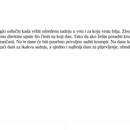
 odlučiti kada vršiti određenu radnju u vrtu i za koju vrstu bilja. Zbog
amo direktne upute što činiti na koji dan. Tako da ako želite posaditi kr
ančasti. Na te dane će biti posebno povoljno saditi krumpir. Na dane koji
i dani za ikakvu sadnju, a ujedno i najbolji dani za plijevljenje, obrađ