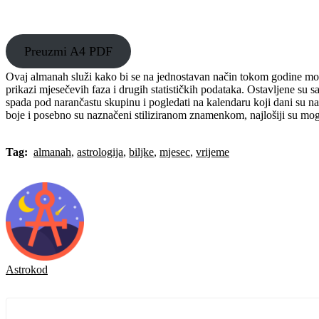
Preuzmi A4 PDF
Ovaj almanah služi kako bi se na jednostavan način tokom godine moglo
prikazi mjesečevih faza i drugih statističkih podataka. Ostavljene su s
spada pod narančastu skupinu i pogledati na kalendaru koji dani su nar
boje i posebno su naznačeni stiliziranom znamenkom, najlošiji su moguć
Tag:
almanah
,
astrologija
,
biljke
,
mjesec
,
vrijeme
Astrokod