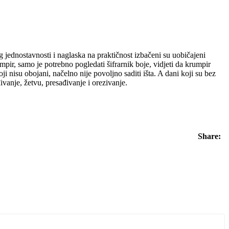
 jednostavnosti i naglaska na praktičnost izbačeni su uobičajeni
umpir, samo je potrebno pogledati šifrarnik boje, vidjeti da krumpir
 nisu obojani, načelno nije povoljno saditi išta. A dani koji su bez
ivanje, žetvu, presađivanje i orezivanje.
Share: