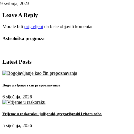
9 svibnja, 2023
Leave A Reply
Morate biti
prijavljeni
da biste objavili komentar.
Astrološka prognoza
Latest Posts
Bogojavljenje i čin prepoznavanja
6 siječnja, 2026
Vrijeme u raskoraku: julijanski, gregorijanski i ritam neba
5 siječnja, 2026