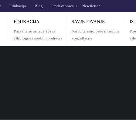
e
Edukacija
Blog
Prodavaonica
Newsletter
EDUKACIJA
SAVJETOVANJE
IS
Prijavite se na tečajeve iz
Naručite astrološke ili srodne
Pro
astrologije i srodnih područja
konzultacije
ast