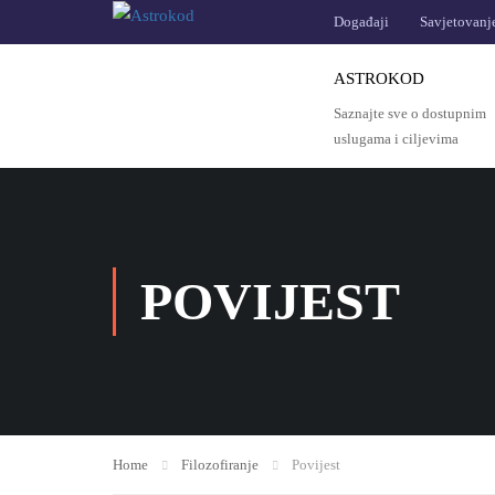
Događaji
Savjetovanj
ASTROKOD
Saznajte sve o dostupnim
uslugama i ciljevima
POVIJEST
Home
Filozofiranje
Povijest