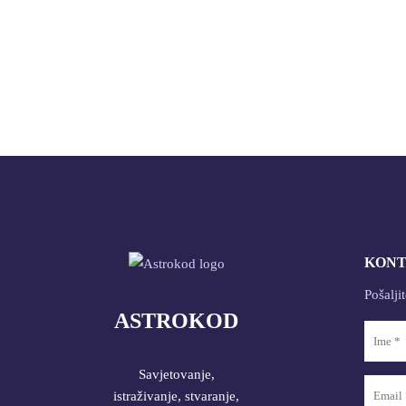
KON
Pošalji
ASTROKOD
Savjetovanje,
istraživanje, stvaranje,