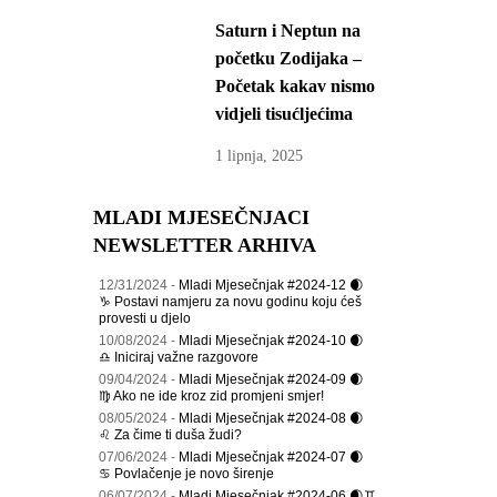
Saturn i Neptun na
početku Zodijaka –
Početak kakav nismo
vidjeli tisućljećima
1 lipnja, 2025
MLADI MJESEČNJACI
NEWSLETTER ARHIVA
12/31/2024 -
Mladi Mjesečnjak #2024-12 🌒
♑ Postavi namjeru za novu godinu koju ćeš
provesti u djelo
10/08/2024 -
Mladi Mjesečnjak #2024-10 🌒
♎ Iniciraj važne razgovore
09/04/2024 -
Mladi Mjesečnjak #2024-09 🌒
♍ Ako ne ide kroz zid promjeni smjer!
08/05/2024 -
Mladi Mjesečnjak #2024-08 🌒
♌ Za čime ti duša žudi?
07/06/2024 -
Mladi Mjesečnjak #2024-07 🌒
♋ Povlačenje je novo širenje
06/07/2024 -
Mladi Mjesečnjak #2024-06 🌒♊