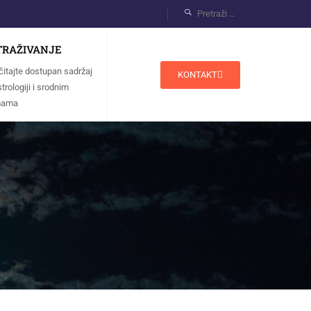
TRAŽIVANJE
čitajte dostupan sadržaj
KONTAKT
trologiji i srodnim
mama