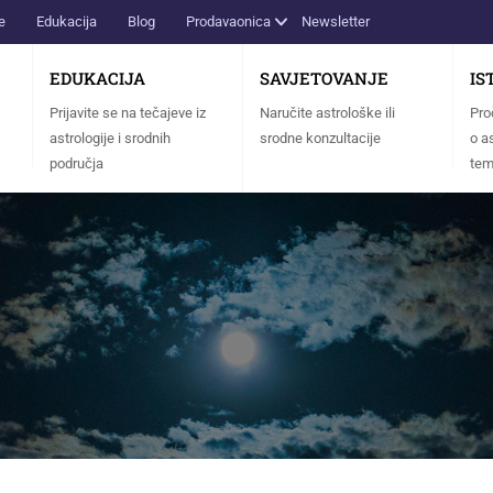
e
Edukacija
Blog
Prodavaonica
Newsletter
EDUKACIJA
SAVJETOVANJE
IS
Prijavite se na tečajeve iz
Naručite astrološke ili
Pro
astrologije i srodnih
srodne konzultacije
o as
područja
te