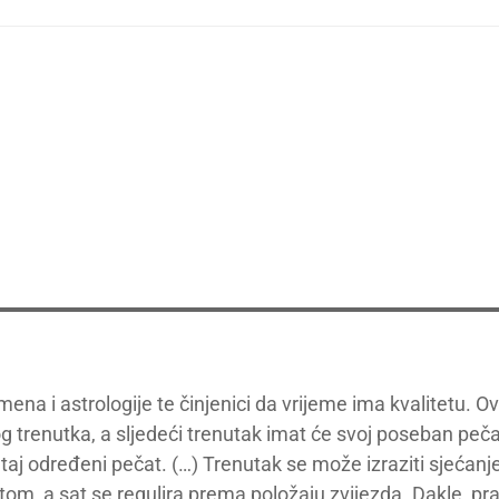
ena i astrologije te činjenici da vrijeme ima kvalitetu. Ov
og trenutka, a sljedeći trenutak imat će svoj poseban pečat
 taj određeni pečat. (…) Trenutak se može izraziti sjećan
tom, a sat se regulira prema položaju zvijezda. Dakle, pr