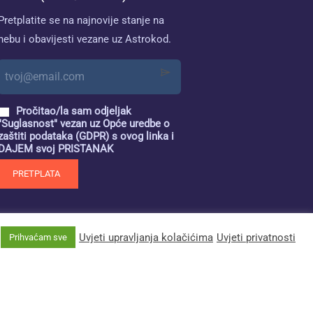
Pretplatite se na najnovije stanje na
nebu i obavijesti vezane uz Astrokod.
Pročitao/la sam odjeljak
"Suglasnost" vezan uz Opće uredbe o
zaštiti podataka (GDPR) s ovog linka i
DAJEM svoj PRISTANAK
PRETPLATA
Uvjeti upravljanja kolačićima
Uvjeti privatnosti
Prihvaćam sve