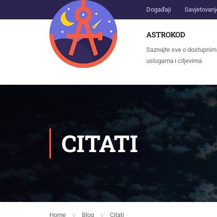
Događaji
Savjetovanj
ASTROKOD
Saznajte sve o dostupnim
uslugama i ciljevima
CITATI
Home
Blog
Citati