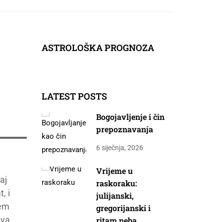
ASTROLOŠKA PROGNOZA
LATEST POSTS
Bogojavljenje i čin
prepoznavanja
6 siječnja, 2026
Vrijeme u
aj
raskoraku:
, i
julijanski,
jem
gregorijanski i
ava
ritam neba