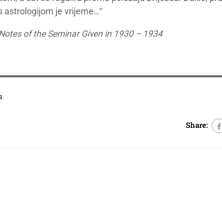
s astrologijom je vrijeme…“
 Notes of the Seminar Given in 1930 – 1934
s
.
Share: