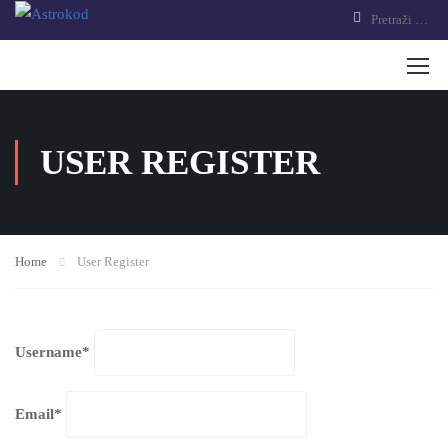
USER REGISTER
Home
User Register
Username
*
Email
*