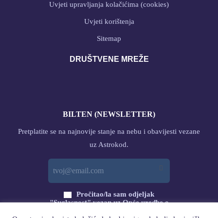
Uvjeti upravljanja kolačićima (cookies)
Uvjeti korištenja
Sitemap
DRUŠTVENE MREŽE
BILTEN (NEWSLETTER)
Pretplatite se na najnovije stanje na nebu i obavijesti vezane
uz Astrokod.
Pročitao/la sam odjeljak
"Suglasnost" vezan uz Opće uredbe o
zaštiti podataka (GDPR) s ovog linka