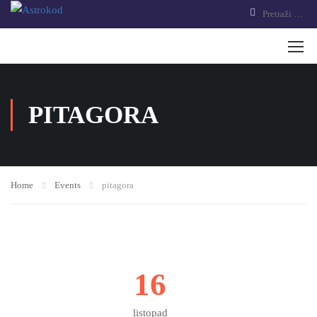
PITAGORA
Home
Events
pitagora
16
listopad