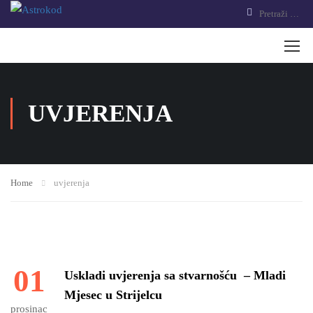
UVJERENJA
Home
uvjerenja
01
Uskladi uvjerenja sa stvarnošću – Mladi
Mjesec u Strijelcu
prosinac