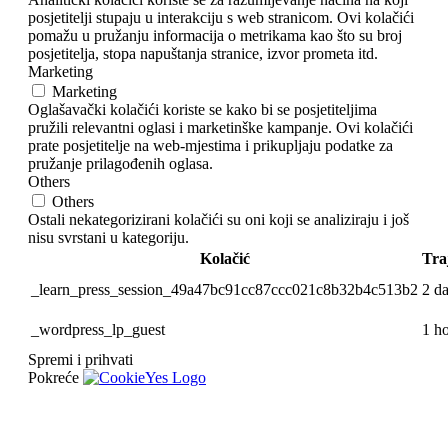
posjetitelji stupaju u interakciju s web stranicom. Ovi kolačići
pomažu u pružanju informacija o metrikama kao što su broj
posjetitelja, stopa napuštanja stranice, izvor prometa itd.
Marketing
Marketing
Oglašavački kolačići koriste se kako bi se posjetiteljima
pružili relevantni oglasi i marketinške kampanje. Ovi kolačići
prate posjetitelje na web-mjestima i prikupljaju podatke za
pružanje prilagođenih oglasa.
Others
Others
Ostali nekategorizirani kolačići su oni koji se analiziraju i još
nisu svrstani u kategoriju.
Kolačić
Tra
_learn_press_session_49a47bc91cc87ccc021c8b32b4c513b2
2 d
_wordpress_lp_guest
1 h
Spremi i prihvati
Pokreće