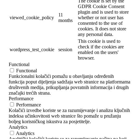
The cookie is set by the
GDPR Cookie Consent
plugin and is used to store
11
viewed_cookie_policy
whether or not user has
months
consented to the use of
cookies. It does not store
any personal data.
This cookie is used to
check if the cookies are
wordpress_test_cookie
session
enabled on the users'
browser.
Functional
Functional
Funkcionalni kolačići pomažu u obavljanju određenih
funkcija poput dijeljenja sadržaja web stranice na platformama
društvenih medija, prikupljanja povratnih informacija i drugih
značajki trećih strana.
Performance
Performance
Kolačići izvedbe koriste se za razumijevanje i analizu ključnih
indeksa učinkovitosti web stranice što pomaže u pružanju
boljeg korisničkog iskustva za posjetitelje.
Analytics
Analytics
Analitički kolačići koriste se za razumijevanje načina na koji