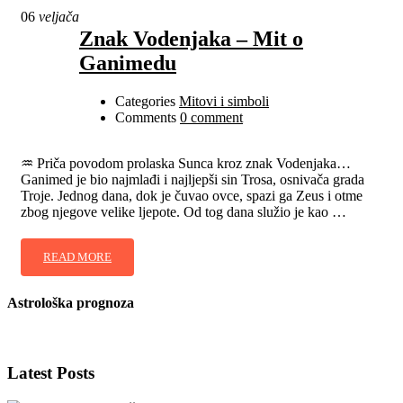
06
veljača
Znak Vodenjaka – Mit o
Ganimedu
Categories
Mitovi i simboli
Comments
0 comment
♒️ Priča povodom prolaska Sunca kroz znak Vodenjaka…
Ganimed je bio najmlađi i najljepši sin Trosa, osnivača grada
Troje. Jednog dana, dok je čuvao ovce, spazi ga Zeus i otme
zbog njegove velike ljepote. Od tog dana služio je kao …
READ MORE
Astrološka prognoza
Latest Posts