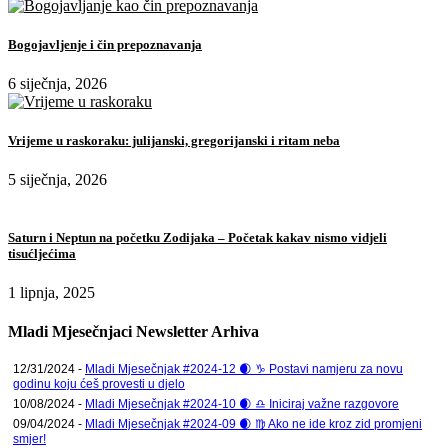
Bogojavljenje i čin prepoznavanja
6 siječnja, 2026
Vrijeme u raskoraku: julijanski, gregorijanski i ritam neba
5 siječnja, 2026
Saturn i Neptun na početku Zodijaka – Početak kakav nismo vidjeli
tisućljećima
1 lipnja, 2025
Mladi Mjesečnjaci Newsletter Arhiva
12/31/2024 -
Mladi Mjesečnjak #2024-12 🌒 ♑ Postavi namjeru za novu
godinu koju ćeš provesti u djelo
10/08/2024 -
Mladi Mjesečnjak #2024-10 🌒 ♎ Iniciraj važne razgovore
09/04/2024 -
Mladi Mjesečnjak #2024-09 🌒 ♍ Ako ne ide kroz zid promjeni
smjer!