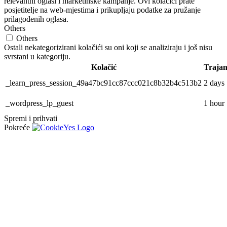
relevantni oglasi i marketinške kampanje. Ovi kolačići prate
posjetitelje na web-mjestima i prikupljaju podatke za pružanje
prilagođenih oglasa.
Others
Others
Ostali nekategorizirani kolačići su oni koji se analiziraju i još nisu
svrstani u kategoriju.
Kolačić
Trajan
_learn_press_session_49a47bc91cc87ccc021c8b32b4c513b2
2 days
_wordpress_lp_guest
1 hour
Spremi i prihvati
Pokreće