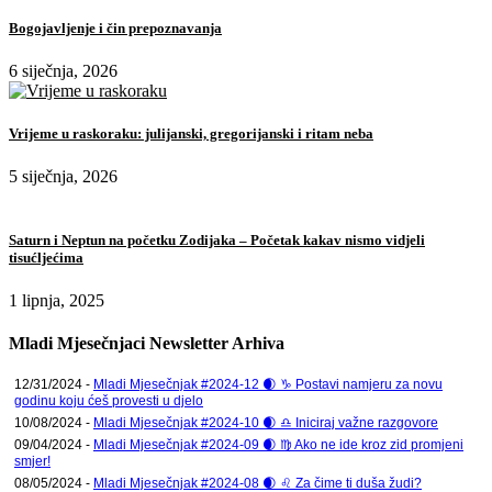
Bogojavljenje i čin prepoznavanja
6 siječnja, 2026
Vrijeme u raskoraku: julijanski, gregorijanski i ritam neba
5 siječnja, 2026
Saturn i Neptun na početku Zodijaka – Početak kakav nismo vidjeli
tisućljećima
1 lipnja, 2025
Mladi Mjesečnjaci Newsletter Arhiva
12/31/2024 -
Mladi Mjesečnjak #2024-12 🌒 ♑ Postavi namjeru za novu
godinu koju ćeš provesti u djelo
10/08/2024 -
Mladi Mjesečnjak #2024-10 🌒 ♎ Iniciraj važne razgovore
09/04/2024 -
Mladi Mjesečnjak #2024-09 🌒 ♍ Ako ne ide kroz zid promjeni
smjer!
08/05/2024 -
Mladi Mjesečnjak #2024-08 🌒 ♌ Za čime ti duša žudi?