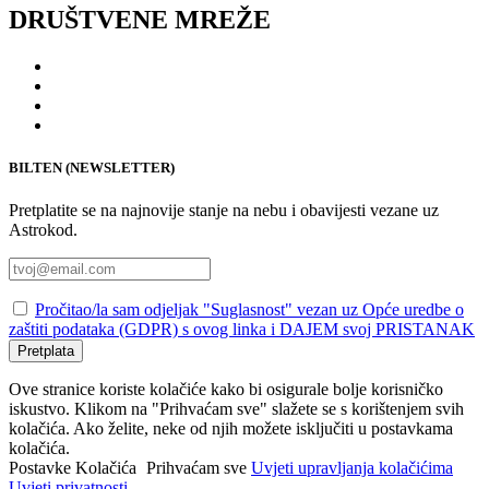
DRUŠTVENE MREŽE
BILTEN (NEWSLETTER)
Pretplatite se na najnovije stanje na nebu i obavijesti vezane uz
Astrokod.
Pročitao/la sam odjeljak "Suglasnost" vezan uz Opće uredbe o
zaštiti podataka (GDPR) s ovog linka i DAJEM svoj PRISTANAK
Pretplata
Ove stranice koriste kolačiće kako bi osigurale bolje korisničko
iskustvo. Klikom na "Prihvaćam sve" slažete se s korištenjem svih
kolačića. Ako želite, neke od njih možete isključiti u postavkama
kolačića.
Postavke Kolačića
Prihvaćam sve
Uvjeti upravljanja kolačićima
Uvjeti privatnosti