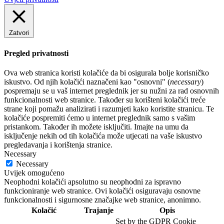
Zatvori
Pregled privatnosti
Ova web stranica koristi kolačiće da bi osigurala bolje korisničko
iskustvo. Od njih kolačići naznačeni kao "osnovni" (
necessary
)
pospremaju se u vaš internet preglednik jer su nužni za rad osnovnih
funkcionalnosti web stranice. Također su korišteni kolačići treće
strane koji pomažu analizirati i razumjeti kako koristite stranicu. Te
kolačiće pospremiti ćemo u internet preglednik samo s vašim
pristankom. Također ih možete isključiti. Imajte na umu da
isključenje nekih od tih kolačića može utjecati na vaše iskustvo
pregledavanja i korištenja stranice.
Necessary
Necessary
Uvijek omogućeno
Neophodni kolačići apsolutno su neophodni za ispravno
funkcioniranje web stranice. Ovi kolačići osiguravaju osnovne
funkcionalnosti i sigurnosne značajke web stranice, anonimno.
Kolačić
Trajanje
Opis
Set by the GDPR Cookie