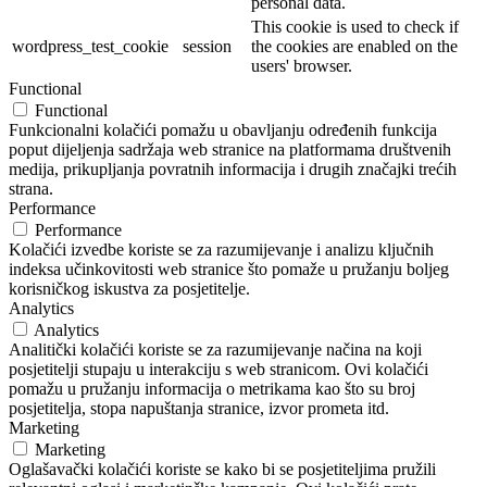
personal data.
This cookie is used to check if
wordpress_test_cookie
session
the cookies are enabled on the
users' browser.
Functional
Functional
Funkcionalni kolačići pomažu u obavljanju određenih funkcija
poput dijeljenja sadržaja web stranice na platformama društvenih
medija, prikupljanja povratnih informacija i drugih značajki trećih
strana.
Performance
Performance
Kolačići izvedbe koriste se za razumijevanje i analizu ključnih
indeksa učinkovitosti web stranice što pomaže u pružanju boljeg
korisničkog iskustva za posjetitelje.
Analytics
Analytics
Analitički kolačići koriste se za razumijevanje načina na koji
posjetitelji stupaju u interakciju s web stranicom. Ovi kolačići
pomažu u pružanju informacija o metrikama kao što su broj
posjetitelja, stopa napuštanja stranice, izvor prometa itd.
Marketing
Marketing
Oglašavački kolačići koriste se kako bi se posjetiteljima pružili