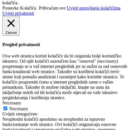
kolačića.
Postavke Kolačića
Prihvaćam sve
Uvjeti upravljanja kolačićima
Uvjeti privatnosti
Zatvori
Pregled privatnosti
Ova web stranica koristi kolačiće da bi osigurala bolje korisničko
iskustvo. Od njih kolačići naznačeni kao "osnovni" (
necessary
)
pospremaju se u vaš internet preglednik jer su nužni za rad osnovnih
funkcionalnosti web stranice. Također su korišteni kolačići treće
strane koji pomažu analizirati i razumjeti kako koristite stranicu. Te
kolačiće pospremiti ćemo u internet preglednik samo s vašim
pristankom. Također ih možete isključiti. Imajte na umu da
isključenje nekih od tih kolačića može utjecati na vaše iskustvo
pregledavanja i korištenja stranice.
Necessary
Necessary
Uvijek omogućeno
Neophodni kolačići apsolutno su neophodni za ispravno
funkcioniranje web stranice. Ovi kolačići osiguravaju osnovne
funkcionalnosti i sigurnosne značajke web stranice, anonimno.