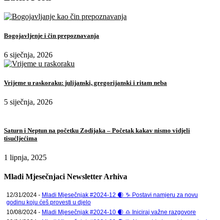
Bogojavljenje i čin prepoznavanja
6 siječnja, 2026
Vrijeme u raskoraku: julijanski, gregorijanski i ritam neba
5 siječnja, 2026
Saturn i Neptun na početku Zodijaka – Početak kakav nismo vidjeli
tisućljećima
1 lipnja, 2025
Mladi Mjesečnjaci Newsletter Arhiva
12/31/2024 -
Mladi Mjesečnjak #2024-12 🌒 ♑ Postavi namjeru za novu
godinu koju ćeš provesti u djelo
10/08/2024 -
Mladi Mjesečnjak #2024-10 🌒 ♎ Iniciraj važne razgovore