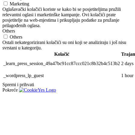
Marketing
Oglašavački kolačići koriste se kako bi se posjetiteljima pružili
relevantni oglasi i marketinške kampanje. Ovi kolačići prate
posjetitelje na web-mjestima i prikupljaju podatke za pružanje
prilagođenih oglasa.
Others
Others
Ostali nekategorizirani kolačići su oni koji se analiziraju i još nisu
svrstani u kategoriju.
Kolačić
Trajan
_learn_press_session_49a47bc91cc87ccc021c8b32b4c513b2
2 days
_wordpress_lp_guest
1 hour
Spremi i prihvati
Pokreće