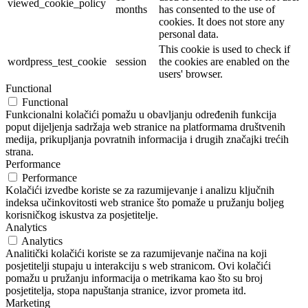
viewed_cookie_policy
months
has consented to the use of
cookies. It does not store any
personal data.
This cookie is used to check if
wordpress_test_cookie
session
the cookies are enabled on the
users' browser.
Functional
Functional
Funkcionalni kolačići pomažu u obavljanju određenih funkcija
poput dijeljenja sadržaja web stranice na platformama društvenih
medija, prikupljanja povratnih informacija i drugih značajki trećih
strana.
Performance
Performance
Kolačići izvedbe koriste se za razumijevanje i analizu ključnih
indeksa učinkovitosti web stranice što pomaže u pružanju boljeg
korisničkog iskustva za posjetitelje.
Analytics
Analytics
Analitički kolačići koriste se za razumijevanje načina na koji
posjetitelji stupaju u interakciju s web stranicom. Ovi kolačići
pomažu u pružanju informacija o metrikama kao što su broj
posjetitelja, stopa napuštanja stranice, izvor prometa itd.
Marketing