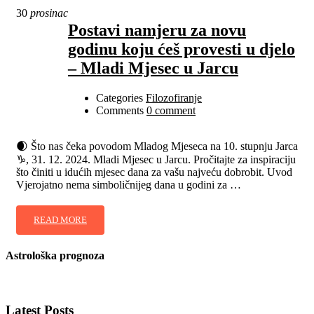
30
prosinac
Postavi namjeru za novu
godinu koju ćeš provesti u djelo
– Mladi Mjesec u Jarcu
Categories
Filozofiranje
Comments
0 comment
🌒 Što nas čeka povodom Mladog Mjeseca na 10. stupnju Jarca
♑, 31. 12. 2024. Mladi Mjesec u Jarcu. Pročitajte za inspiraciju
što činiti u idućih mjesec dana za vašu najveću dobrobit. Uvod
Vjerojatno nema simboličnijeg dana u godini za …
READ MORE
Astrološka prognoza
Latest Posts