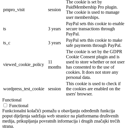
The cookie is set by
PaidMembership Pro plugin.
pmpro_visit
session
The cookie is used to manage
user memberships.
PayPal sets this cookie to enable
ts
3 years
secure transactions through
PayPal.
PayPal sets this cookie to make
ts_c
3 years
safe payments through PayPal.
The cookie is set by the GDPR
Cookie Consent plugin and is
11
used to store whether or not user
viewed_cookie_policy
months
has consented to the use of
cookies. It does not store any
personal data.
This cookie is used to check if
wordpress_test_cookie
session
the cookies are enabled on the
users' browser.
Functional
Functional
Funkcionalni kolačići pomažu u obavljanju određenih funkcija
poput dijeljenja sadržaja web stranice na platformama društvenih
medija, prikupljanja povratnih informacija i drugih značajki trećih
strana.