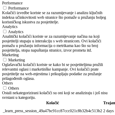
Performance
Performance
Kolačići izvedbe koriste se za razumijevanje i analizu ključnih
indeksa učinkovitosti web stranice što pomaže u pružanju boljeg
korisničkog iskustva za posjetitelje.
Analytics
Analytics
Analitički kolačići koriste se za razumijevanje načina na koji
posjetitelji stupaju u interakciju s web stranicom. Ovi kolačići
pomažu u pružanju informacija o metrikama kao što su broj
posjetitelja, stopa napuštanja stranice, izvor prometa itd.
Marketing
Marketing
Oglašavački kolačići koriste se kako bi se posjetiteljima pružili
relevantni oglasi i marketinške kampanje. Ovi kolačići prate
posjetitelje na web-mjestima i prikupljaju podatke za pružanje
prilagođenih oglasa.
Others
Others
Ostali nekategorizirani kolačići su oni koji se analiziraju i još nisu
svrstani u kategoriju.
Kolačić
Trajan
_learn_press_session_49a47bc91cc87ccc021c8b32b4c513b2
2 days