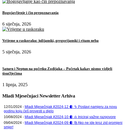
Bogojavljenje i čin prepoznavanja
6 siječnja, 2026
Vrijeme u raskoraku: julijanski, gregorijanski i ritam neba
5 siječnja, 2026
Saturn i Neptun na početku Zodijaka – Početak kakav nismo vidjeli
tisućljećima
1 lipnja, 2025
Mladi Mjesečnjaci Newsletter Arhiva
12/31/2024 -
Mladi Mjesečnjak #2024-12 🌒 ♑ Postavi namjeru za novu
godinu koju ćeš provesti u djelo
10/08/2024 -
Mladi Mjesečnjak #2024-10 🌒 ♎ Iniciraj važne razgovore
09/04/2024 -
Mladi Mjesečnjak #2024-09 🌒 ♍ Ako ne ide kroz zid promjeni
smjer!