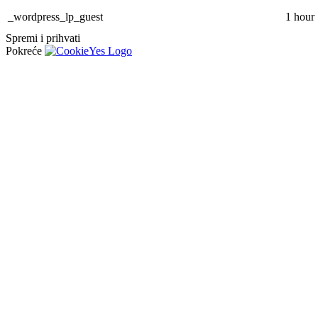
_wordpress_lp_guest
1 hour
Spremi i prihvati
Pokreće