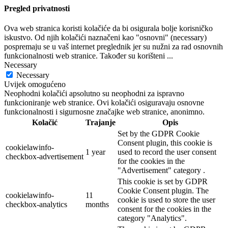
Pregled privatnosti
Ova web stranica koristi kolačiće da bi osigurala bolje korisničko
iskustvo. Od njih kolačići naznačeni kao "osnovni" (necessary)
pospremaju se u vaš internet preglednik jer su nužni za rad osnovnih
funkcionalnosti web stranice. Također su korišteni
...
Necessary
Necessary
Uvijek omogućeno
Neophodni kolačići apsolutno su neophodni za ispravno
funkcioniranje web stranice. Ovi kolačići osiguravaju osnovne
funkcionalnosti i sigurnosne značajke web stranice, anonimno.
Kolačić
Trajanje
Opis
Set by the GDPR Cookie
Consent plugin, this cookie is
cookielawinfo-
1 year
used to record the user consent
checkbox-advertisement
for the cookies in the
"Advertisement" category .
This cookie is set by GDPR
Cookie Consent plugin. The
cookielawinfo-
11
cookie is used to store the user
checkbox-analytics
months
consent for the cookies in the
category "Analytics".