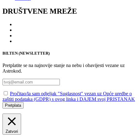
DRUŠTVENE MREŽE
BILTEN (NEWSLETTER)
Pretplatite se na najnovije stanje na nebu i obavijesti vezane uz
Astrokod.
Pročitao/la sam odjeljak "Suglasnost" vezan uz Opće uredbe o
zaštiti podataka (GDPR) s ovog linka i DAJEM svoj PRISTANAK
Pretplata
Zatvori