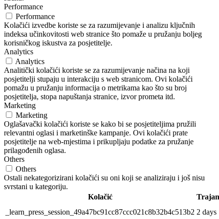
Performance
Performance
Kolačići izvedbe koriste se za razumijevanje i analizu ključnih
indeksa učinkovitosti web stranice što pomaže u pružanju boljeg
korisničkog iskustva za posjetitelje.
Analytics
Analytics
Analitički kolačići koriste se za razumijevanje načina na koji
posjetitelji stupaju u interakciju s web stranicom. Ovi kolačići
pomažu u pružanju informacija o metrikama kao što su broj
posjetitelja, stopa napuštanja stranice, izvor prometa itd.
Marketing
Marketing
Oglašavački kolačići koriste se kako bi se posjetiteljima pružili
relevantni oglasi i marketinške kampanje. Ovi kolačići prate
posjetitelje na web-mjestima i prikupljaju podatke za pružanje
prilagođenih oglasa.
Others
Others
Ostali nekategorizirani kolačići su oni koji se analiziraju i još nisu
svrstani u kategoriju.
Kolačić
Trajan
_learn_press_session_49a47bc91cc87ccc021c8b32b4c513b2
2 days