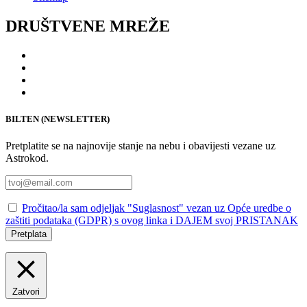
DRUŠTVENE MREŽE
BILTEN (NEWSLETTER)
Pretplatite se na najnovije stanje na nebu i obavijesti vezane uz
Astrokod.
Pročitao/la sam odjeljak "Suglasnost" vezan uz Opće uredbe o
zaštiti podataka (GDPR) s ovog linka i DAJEM svoj PRISTANAK
Pretplata
Zatvori