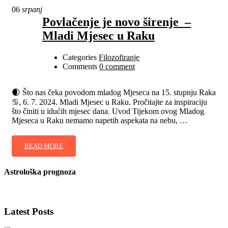
06
srpanj
Povlačenje je novo širenje –
Mladi Mjesec u Raku
Categories
Filozofiranje
Comments
0 comment
🌒 Što nas čeka povodom mladog Mjeseca na 15. stupnju Raka
♋️, 6. 7. 2024. Mladi Mjesec u Raku. Pročitajte za inspiraciju
što činiti u idućih mjesec dana. Uvod Tijekom ovog Mladog
Mjeseca u Raku nemamo napetih aspekata na nebu, …
READ MORE
Astrološka prognoza
Latest Posts