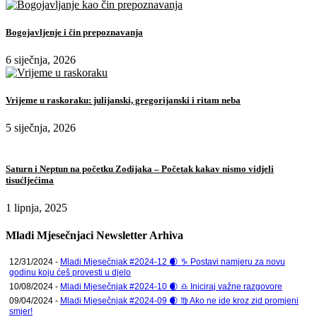
Bogojavljenje i čin prepoznavanja
6 siječnja, 2026
Vrijeme u raskoraku: julijanski, gregorijanski i ritam neba
5 siječnja, 2026
Saturn i Neptun na početku Zodijaka – Početak kakav nismo vidjeli
tisućljećima
1 lipnja, 2025
Mladi Mjesečnjaci Newsletter Arhiva
12/31/2024 -
Mladi Mjesečnjak #2024-12 🌒 ♑ Postavi namjeru za novu
godinu koju ćeš provesti u djelo
10/08/2024 -
Mladi Mjesečnjak #2024-10 🌒 ♎ Iniciraj važne razgovore
09/04/2024 -
Mladi Mjesečnjak #2024-09 🌒 ♍ Ako ne ide kroz zid promjeni
smjer!