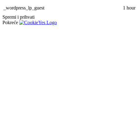
_wordpress_lp_guest
1 hour
Spremi i prihvati
Pokreće