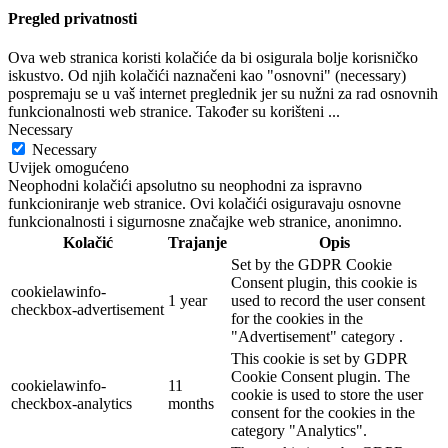
Pregled privatnosti
Ova web stranica koristi kolačiće da bi osigurala bolje korisničko
iskustvo. Od njih kolačići naznačeni kao "osnovni" (necessary)
pospremaju se u vaš internet preglednik jer su nužni za rad osnovnih
funkcionalnosti web stranice. Također su korišteni
...
Necessary
Necessary
Uvijek omogućeno
Neophodni kolačići apsolutno su neophodni za ispravno
funkcioniranje web stranice. Ovi kolačići osiguravaju osnovne
funkcionalnosti i sigurnosne značajke web stranice, anonimno.
Kolačić
Trajanje
Opis
Set by the GDPR Cookie
Consent plugin, this cookie is
cookielawinfo-
1 year
used to record the user consent
checkbox-advertisement
for the cookies in the
"Advertisement" category .
This cookie is set by GDPR
Cookie Consent plugin. The
cookielawinfo-
11
cookie is used to store the user
checkbox-analytics
months
consent for the cookies in the
category "Analytics".