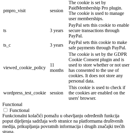
The cookie is set by
PaidMembership Pro plugin.
pmpro_visit
session
The cookie is used to manage
user memberships.
PayPal sets this cookie to enable
ts
3 years
secure transactions through
PayPal.
PayPal sets this cookie to make
ts_c
3 years
safe payments through PayPal.
The cookie is set by the GDPR
Cookie Consent plugin and is
11
used to store whether or not user
viewed_cookie_policy
months
has consented to the use of
cookies. It does not store any
personal data.
This cookie is used to check if
wordpress_test_cookie
session
the cookies are enabled on the
users' browser.
Functional
Functional
Funkcionalni kolačići pomažu u obavljanju određenih funkcija
poput dijeljenja sadržaja web stranice na platformama društvenih
medija, prikupljanja povratnih informacija i drugih značajki trećih
strana.