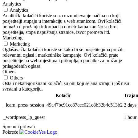
Analytics
Analytics
Analitički kolačići koriste se za razumijevanje načina na koji
posjetitelji stupaju u interakciju s web stranicom. Ovi kolačići
pomažu u pružanju informacija o metrikama kao što su broj
posjetitelja, stopa napuštanja stranice, izvor prometa itd.
Marketing
Marketing
Oglašavački kolačići koriste se kako bi se posjetiteljima pružili
relevantni oglasi i marketinške kampanje. Ovi kolačići prate
posjetitelje na web-mjestima i prikupljaju podatke za pružanje
prilagođenih oglasa.
Others
Others
Ostali nekategorizirani kolačići su oni koji se analiziraju i još nisu
svrstani u kategoriju.
Kolačić
Trajan
_learn_press_session_49a47bc91cc87ccc021c8b32b4c513b2
2 days
_wordpress_lp_guest
1 hour
Spremi i prihvati
Pokreće