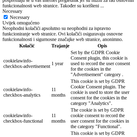
pospremaju se u vaš internet preglednik jer su nužni za rad osnovnih
funkcionalnosti web stranice. Također su korišteni
...
Necessary
Necessary
Uvijek omogućeno
Neophodni kolačići apsolutno su neophodni za ispravno
funkcioniranje web stranice. Ovi kolačići osiguravaju osnovne
funkcionalnosti i sigurnosne značajke web stranice, anonimno.
Kolačić
Trajanje
Opis
Set by the GDPR Cookie
Consent plugin, this cookie is
cookielawinfo-
1 year
used to record the user consent
checkbox-advertisement
for the cookies in the
"Advertisement" category .
This cookie is set by GDPR
Cookie Consent plugin. The
cookielawinfo-
11
cookie is used to store the user
checkbox-analytics
months
consent for the cookies in the
category "Analytics".
The cookie is set by GDPR
cookielawinfo-
11
cookie consent to record the
checkbox-functional
months
user consent for the cookies in
the category "Functional".
This cookie is set by GDPR