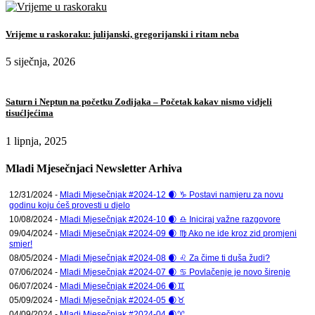
Vrijeme u raskoraku: julijanski, gregorijanski i ritam neba
5 siječnja, 2026
Saturn i Neptun na početku Zodijaka – Početak kakav nismo vidjeli
tisućljećima
1 lipnja, 2025
Mladi Mjesečnjaci Newsletter Arhiva
12/31/2024 -
Mladi Mjesečnjak #2024-12 🌒 ♑ Postavi namjeru za novu
godinu koju ćeš provesti u djelo
10/08/2024 -
Mladi Mjesečnjak #2024-10 🌒 ♎ Iniciraj važne razgovore
09/04/2024 -
Mladi Mjesečnjak #2024-09 🌒 ♍ Ako ne ide kroz zid promjeni
smjer!
08/05/2024 -
Mladi Mjesečnjak #2024-08 🌒 ♌ Za čime ti duša žudi?
07/06/2024 -
Mladi Mjesečnjak #2024-07 🌒 ♋ Povlačenje je novo širenje
06/07/2024 -
Mladi Mjesečnjak #2024-06 🌒♊
05/09/2024 -
Mladi Mjesečnjak #2024-05 🌒♉
04/09/2024 -
Mladi Mjesečnjak #2024-04 🌒♈