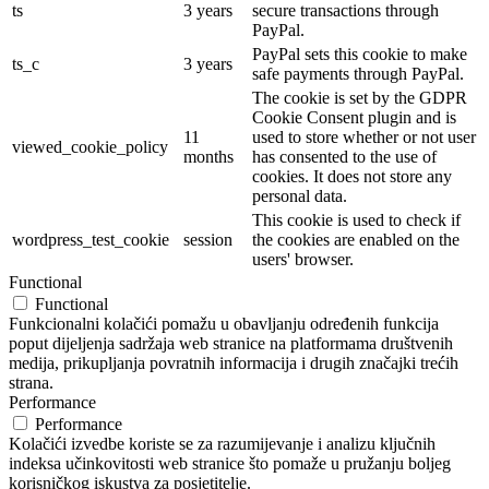
ts
3 years
secure transactions through
PayPal.
PayPal sets this cookie to make
ts_c
3 years
safe payments through PayPal.
The cookie is set by the GDPR
Cookie Consent plugin and is
11
used to store whether or not user
viewed_cookie_policy
months
has consented to the use of
cookies. It does not store any
personal data.
This cookie is used to check if
wordpress_test_cookie
session
the cookies are enabled on the
users' browser.
Functional
Functional
Funkcionalni kolačići pomažu u obavljanju određenih funkcija
poput dijeljenja sadržaja web stranice na platformama društvenih
medija, prikupljanja povratnih informacija i drugih značajki trećih
strana.
Performance
Performance
Kolačići izvedbe koriste se za razumijevanje i analizu ključnih
indeksa učinkovitosti web stranice što pomaže u pružanju boljeg
korisničkog iskustva za posjetitelje.