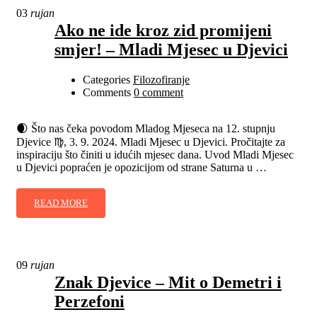
03
rujan
Ako ne ide kroz zid promijeni
smjer! – Mladi Mjesec u Djevici
Categories
Filozofiranje
Comments
0 comment
🌒 Što nas čeka povodom Mladog Mjeseca na 12. stupnju
Djevice ♍, 3. 9. 2024. Mladi Mjesec u Djevici. Pročitajte za
inspiraciju što činiti u idućih mjesec dana. Uvod Mladi Mjesec
u Djevici popraćen je opozicijom od strane Saturna u …
READ MORE
09
rujan
Znak Djevice – Mit o Demetri i
Perzefoni