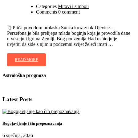
Categories
Mitovi i simboli
Comments
0 comment
♍ Priča povodom prolaska Sunca kroz znak Djevice…
Perzefona je bila prelijepa mlada boginja koja je provodila dane
u veselju i igri na Zemlji. Bog podzemlja Had uspio ju je
uvjeriti da siđe s njim u podzemni svijet želeći imati …
READ MORE
Astrološka prognoza
Latest Posts
Bogojavljenje i čin prepoznavanja
6 siječnja, 2026