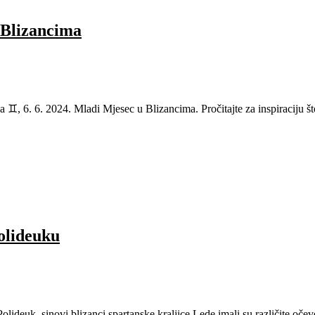
u Blizancima
, 6. 6. 2024. Mladi Mjesec u Blizancima. Pročitajte za inspiraciju š
olideuku
euk, sinovi blizanci spartanske kraljice Lede imali su različite očeve.