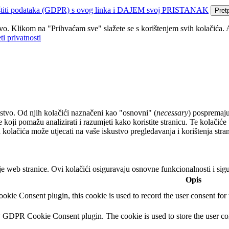
 zaštiti podataka (GDPR) s ovog linka i DAJEM svoj PRISTANAK
Pret
tvo. Klikom na "Prihvaćam sve" slažete se s korištenjem svih kolačića. 
ti privatnosti
ustvo. Od njih kolačići naznačeni kao "osnovni" (
necessary
) pospremaju
ne koji pomažu analizirati i razumjeti kako koristite stranicu. Te kolači
 kolačića može utjecati na vaše iskustvo pregledavanja i korištenja stran
e web stranice. Ovi kolačići osiguravaju osnovne funkcionalnosti i si
Opis
ie Consent plugin, this cookie is used to record the user consent for 
y GDPR Cookie Consent plugin. The cookie is used to store the user con