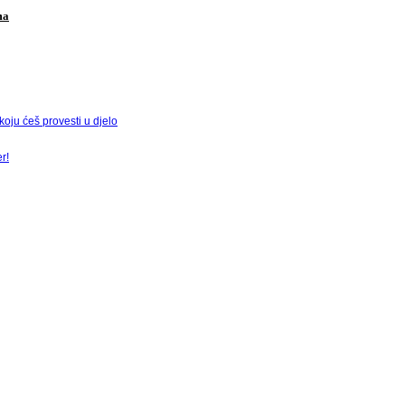
ma
ju ćeš provesti u djelo
r!