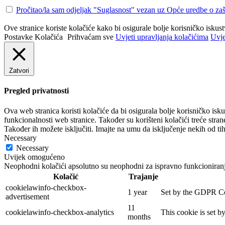
Pročitao/la sam odjeljak "Suglasnost" vezan uz Opće uredbe o
Ove stranice koriste kolačiće kako bi osigurale bolje korisničko iskus
Postavke Kolačića
Prihvaćam sve
Uvjeti upravljanja kolačićima
Uvje
Zatvori
Pregled privatnosti
Ova web stranica koristi kolačiće da bi osigurala bolje korisničko isk
funkcionalnosti web stranice. Također su korišteni kolačići treće stra
Također ih možete isključiti. Imajte na umu da isključenje nekih od tih
Necessary
Necessary
Uvijek omogućeno
Neophodni kolačići apsolutno su neophodni za ispravno funkcioniranj
Kolačić
Trajanje
cookielawinfo-checkbox-
1 year
Set by the GDPR Cook
advertisement
11
cookielawinfo-checkbox-analytics
This cookie is set b
months