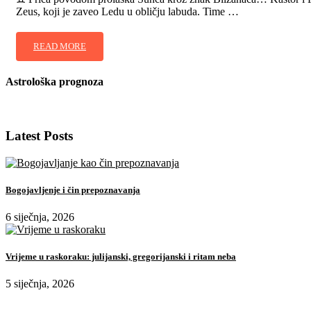
Zeus, koji je zaveo Ledu u obličju labuda. Time …
READ MORE
Astrološka prognoza
Latest Posts
Bogojavljenje i čin prepoznavanja
6 siječnja, 2026
Vrijeme u raskoraku: julijanski, gregorijanski i ritam neba
5 siječnja, 2026