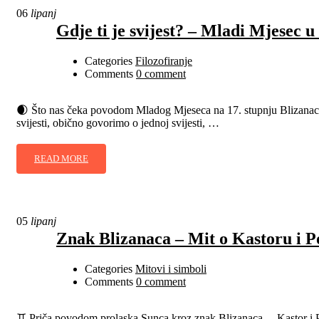
06
lipanj
Gdje ti je svijest? – Mladi Mjesec 
Categories
Filozofiranje
Comments
0 comment
🌒 Što nas čeka povodom Mladog Mjeseca na 17. stupnju Blizanaca ♊
svijesti, obično govorimo o jednoj svijesti, …
READ MORE
05
lipanj
Znak Blizanaca – Mit o Kastoru i P
Categories
Mitovi i simboli
Comments
0 comment
♊ Priča povodom prolaska Sunca kroz znak Blizanaca… Kastor i Polid