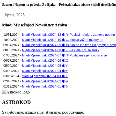
Saturn i Neptun na početku Zodijaka – Početak kakav nismo vidjeli tisućljeći
1 lipnja, 2025
Mladi Mjesečnjaci Newsletter Arhiva
12/31/2024 -
Mladi Mjesečnjak #2024-12 🌒 ♑ Postavi namjeru za novu godinu ko
10/08/2024 -
Mladi Mjesečnjak #2024-10 🌒 ♎ Iniciraj važne razgovore
09/04/2024 -
Mladi Mjesečnjak #2024-09 🌒 ♍ Ako ne ide kroz zid promjeni smje
08/05/2024 -
Mladi Mjesečnjak #2024-08 🌒 ♌ Za čime ti duša žudi?
07/06/2024 -
Mladi Mjesečnjak #2024-07 🌒 ♋ Povlačenje je novo širenje
06/07/2024 -
Mladi Mjesečnjak #2024-06 🌒♊
05/09/2024 -
Mladi Mjesečnjak #2024-05 🌒♉
04/09/2024 -
Mladi Mjesečnjak #2024-04 🌒♈
03/11/2024 -
Mladi Mjesečnjak #2024-03 🌒♓
02/10/2024 -
Mladi Mjesečnjak #2024-02 🌒♒
01/12/2024 -
Mladi Mjesečnjak #2024-01 🌒♑
ASTROKOD
Savjetovanje, istraživanje, stvaranje, podučavanje.