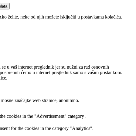
plata
Ako želite, neke od njih možete isključiti u postavkama kolačića.
 se u vaš internet preglednik jer su nužni za rad osnovnih
će pospremiti ćemo u internet preglednik samo s vašim pristankom.
ice.
gurnosne značajke web stranice, anonimno.
the cookies in the "Advertisement" category .
sent for the cookies in the category "Analytics".