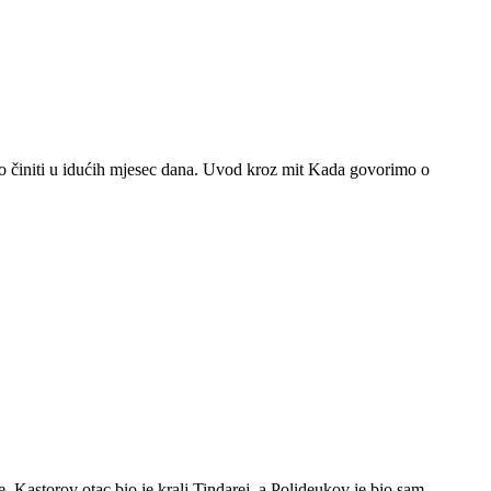
to činiti u idućih mjesec dana. Uvod kroz mit Kada govorimo o
 Kastorov otac bio je kralj Tindarej, a Polideukov je bio sam