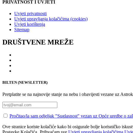
PRIVATNOST I UVJETI
Uvjeti privatnosti
Uvjeti upravljanja kolačićima (cookies)
Uvjeti korištenja
Sitemap
DRUŠTVENE MREŽE
BILTEN (NEWSLETTER)
Pretplatite se na najnovije stanje na nebu i obavijesti vezane uz Astro
Pročitao/la sam odjeljak "Suglasnost" vezan uz Opće uredbe o
Ove stranice koriste kolačiće kako bi osigurale bolje korisničko iskus
Postavke Kolačića
Prihvaćam sve
Uvjeti upravljanja kolačićima
Uvje