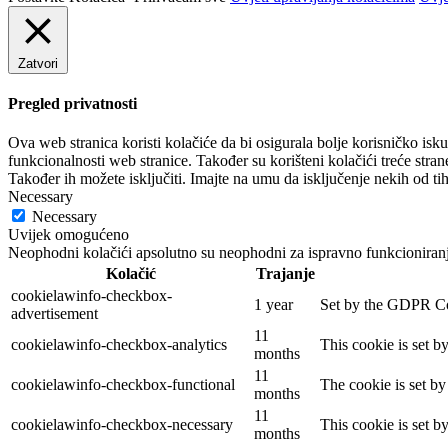
Zatvori
Pregled privatnosti
Ova web stranica koristi kolačiće da bi osigurala bolje korisničko isk
funkcionalnosti web stranice. Također su korišteni kolačići treće stra
Također ih možete isključiti. Imajte na umu da isključenje nekih od tih
Necessary
Necessary
Uvijek omogućeno
Neophodni kolačići apsolutno su neophodni za ispravno funkcioniranj
Kolačić
Trajanje
cookielawinfo-checkbox-
1 year
Set by the GDPR Cook
advertisement
11
cookielawinfo-checkbox-analytics
This cookie is set b
months
11
cookielawinfo-checkbox-functional
The cookie is set by
months
11
cookielawinfo-checkbox-necessary
This cookie is set b
months