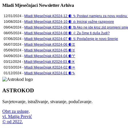
Mladi Mjesečnjaci Newsletter Arhiva
12/31/2024 -
Mladi Mjesečnjak #2024-12 🌒 ♑ Postavi namjeru za novu godinu ko
10/08/2024 -
Mladi Mjesečnjak #2024-10 🌒 ♎ Iniciraj važne razgovore
09/04/2024 -
Mladi Mjesečnjak #2024-09 🌒 ♍ Ako ne ide kroz zid promjeni smje
08/05/2024 -
Mladi Mjesečnjak #2024-08 🌒 ♌ Za čime ti duša žudi?
07/06/2024 -
Mladi Mjesečnjak #2024-07 🌒 ♋ Povlačenje je novo širenje
06/07/2024 -
Mladi Mjesečnjak #2024-06 🌒♊
05/09/2024 -
Mladi Mjesečnjak #2024-05 🌒♉
04/09/2024 -
Mladi Mjesečnjak #2024-04 🌒♈
03/11/2024 -
Mladi Mjesečnjak #2024-03 🌒♓
02/10/2024 -
Mladi Mjesečnjak #2024-02 🌒♒
01/12/2024 -
Mladi Mjesečnjak #2024-01 🌒♑
ASTROKOD
Savjetovanje, istraživanje, stvaranje, podučavanje.
Obrt za usluge,
vl. Matija Prević
© od 2022.