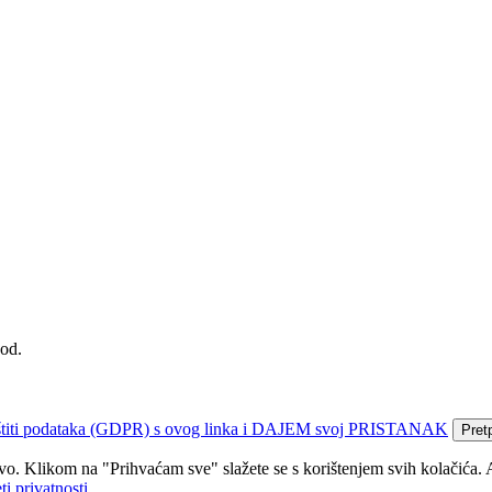
kod.
 zaštiti podataka (GDPR) s ovog linka i DAJEM svoj PRISTANAK
Pret
tvo. Klikom na "Prihvaćam sve" slažete se s korištenjem svih kolačića. 
ti privatnosti