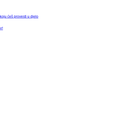
ju ćeš provesti u djelo
r!