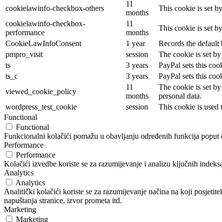
11
cookielawinfo-checkbox-others
This cookie is set b
months
cookielawinfo-checkbox-
11
This cookie is set 
performance
months
CookieLawInfoConsent
1 year
Records the default 
pmpro_visit
session
The cookie is set b
ts
3 years
PayPal sets this coo
ts_c
3 years
PayPal sets this co
11
The cookie is set by
viewed_cookie_policy
months
personal data.
wordpress_test_cookie
session
This cookie is used 
Functional
Functional
Funkcionalni kolačići pomažu u obavljanju određenih funkcija poput di
Performance
Performance
Kolačići izvedbe koriste se za razumijevanje i analizu ključnih indeks
Analytics
Analytics
Analitički kolačići koriste se za razumijevanje načina na koji posjetit
napuštanja stranice, izvor prometa itd.
Marketing
Marketing