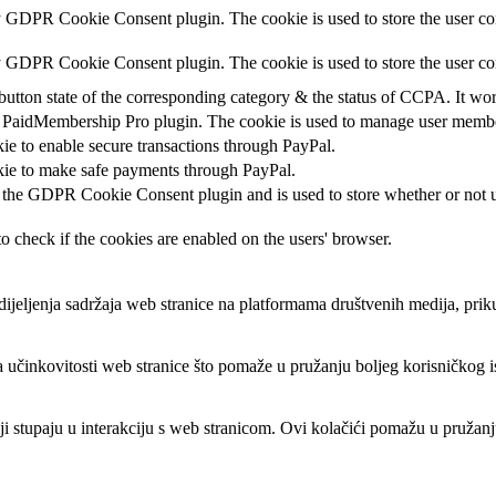
y GDPR Cookie Consent plugin. The cookie is used to store the user con
by GDPR Cookie Consent plugin. The cookie is used to store the user co
button state of the corresponding category & the status of CCPA. It wo
y PaidMembership Pro plugin. The cookie is used to manage user memb
kie to enable secure transactions through PayPal.
okie to make safe payments through PayPal.
 the GDPR Cookie Consent plugin and is used to store whether or not us
to check if the cookies are enabled on the users' browser.
jeljenja sadržaja web stranice na platformama društvenih medija, prikup
a učinkovitosti web stranice što pomaže u pružanju boljeg korisničkog is
elji stupaju u interakciju s web stranicom. Ovi kolačići pomažu u pružanj