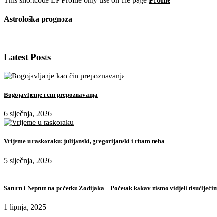
This shortcode LP Profile only use on the page
Profile
Astrološka prognoza
Latest Posts
Bogojavljenje i čin prepoznavanja
6 siječnja, 2026
Vrijeme u raskoraku: julijanski, gregorijanski i ritam neba
5 siječnja, 2026
Saturn i Neptun na početku Zodijaka – Početak kakav nismo vidjeli tisućljeći
1 lipnja, 2025