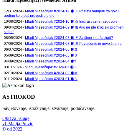
Mladi Mjesečnjaci Newsletter Arhiva
12/31/2024 -
Mladi Mjesečnjak #2024-12 🌒 ♑ Postavi namjeru za novu
godinu koju ćeš provesti u djelo
10/08/2024 -
Mladi Mjesečnjak #2024-10 🌒 ♎ Iniciraj važne razgovore
09/04/2024 -
Mladi Mjesečnjak #2024-09 🌒 ♍ Ako ne ide kroz zid promjeni
smjer!
08/05/2024 -
Mladi Mjesečnjak #2024-08 🌒 ♌ Za čime ti duša žudi?
07/06/2024 -
Mladi Mjesečnjak #2024-07 🌒 ♋ Povlačenje je novo širenje
06/07/2024 -
Mladi Mjesečnjak #2024-06 🌒♊
05/09/2024 -
Mladi Mjesečnjak #2024-05 🌒♉
04/09/2024 -
Mladi Mjesečnjak #2024-04 🌒♈
03/11/2024 -
Mladi Mjesečnjak #2024-03 🌒♓
02/10/2024 -
Mladi Mjesečnjak #2024-02 🌒♒
01/12/2024 -
Mladi Mjesečnjak #2024-01 🌒♑
ASTROKOD
Savjetovanje, istraživanje, stvaranje, podučavanje.
Obrt za usluge,
vl. Matija Prević
© od 2022.