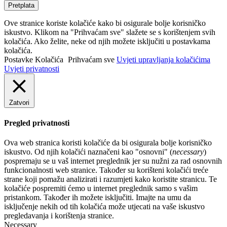
Pretplata
Ove stranice koriste kolačiće kako bi osigurale bolje korisničko
iskustvo. Klikom na "Prihvaćam sve" slažete se s korištenjem svih
kolačića. Ako želite, neke od njih možete isključiti u postavkama
kolačića.
Postavke Kolačića
Prihvaćam sve
Uvjeti upravljanja kolačićima
Uvjeti privatnosti
Zatvori
Pregled privatnosti
Ova web stranica koristi kolačiće da bi osigurala bolje korisničko
iskustvo. Od njih kolačići naznačeni kao "osnovni" (
necessary
)
pospremaju se u vaš internet preglednik jer su nužni za rad osnovnih
funkcionalnosti web stranice. Također su korišteni kolačići treće
strane koji pomažu analizirati i razumjeti kako koristite stranicu. Te
kolačiće pospremiti ćemo u internet preglednik samo s vašim
pristankom. Također ih možete isključiti. Imajte na umu da
isključenje nekih od tih kolačića može utjecati na vaše iskustvo
pregledavanja i korištenja stranice.
Necessary