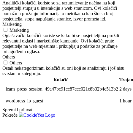
Analitički kolačići koriste se za razumijevanje načina na koji
posjetitelji stupaju u interakciju s web stranicom. Ovi kolačići
pomažu u pružanju informacija o metrikama kao što su broj
posjetitelja, stopa napuštanja stranice, izvor prometa itd.
Marketing
Marketing
Oglašavački kolačići koriste se kako bi se posjetiteljima pružili
relevantni oglasi i marketinške kampanje. Ovi kolačići prate
posjetitelje na web-mjestima i prikupljaju podatke za pružanje
prilagođenih oglasa.
Others
Others
Ostali nekategorizirani kolačići su oni koji se analiziraju i još nisu
svrstani u kategoriju.
Kolačić
Trajan
_learn_press_session_49a47bc91cc87ccc021c8b32b4c513b2
2 days
_wordpress_lp_guest
1 hour
Spremi i prihvati
Pokreće