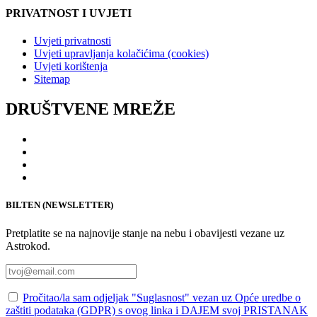
PRIVATNOST I UVJETI
Uvjeti privatnosti
Uvjeti upravljanja kolačićima (cookies)
Uvjeti korištenja
Sitemap
DRUŠTVENE MREŽE
BILTEN (NEWSLETTER)
Pretplatite se na najnovije stanje na nebu i obavijesti vezane uz
Astrokod.
Pročitao/la sam odjeljak "Suglasnost" vezan uz Opće uredbe o
zaštiti podataka (GDPR) s ovog linka i DAJEM svoj PRISTANAK