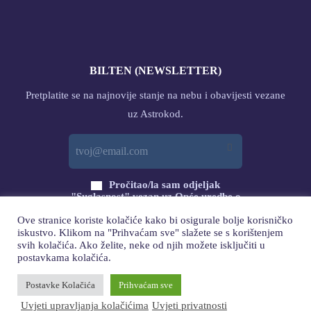
BILTEN (NEWSLETTER)
Pretplatite se na najnovije stanje na nebu i obavijesti vezane
uz Astrokod.
Pročitao/la sam odjeljak
"Suglasnost" vezan uz Opće uredbe o
zaštiti podataka (GDPR) s ovog linka
Ove stranice koriste kolačiće kako bi osigurale bolje korisničko
i DAJEM svoj PRISTANAK
iskustvo. Klikom na "Prihvaćam sve" slažete se s korištenjem
svih kolačića. Ako želite, neke od njih možete isključiti u
PRETPLATA
postavkama kolačića.
Postavke Kolačića
Prihvaćam sve
Uvjeti upravljanja kolačićima
Uvjeti privatnosti