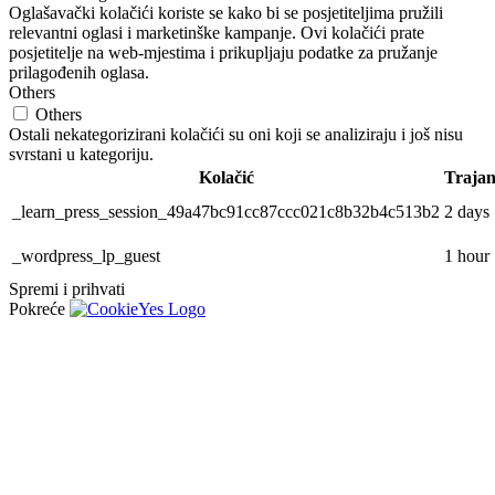
Oglašavački kolačići koriste se kako bi se posjetiteljima pružili
relevantni oglasi i marketinške kampanje. Ovi kolačići prate
posjetitelje na web-mjestima i prikupljaju podatke za pružanje
prilagođenih oglasa.
Others
Others
Ostali nekategorizirani kolačići su oni koji se analiziraju i još nisu
svrstani u kategoriju.
Kolačić
Trajan
_learn_press_session_49a47bc91cc87ccc021c8b32b4c513b2
2 days
_wordpress_lp_guest
1 hour
Spremi i prihvati
Pokreće