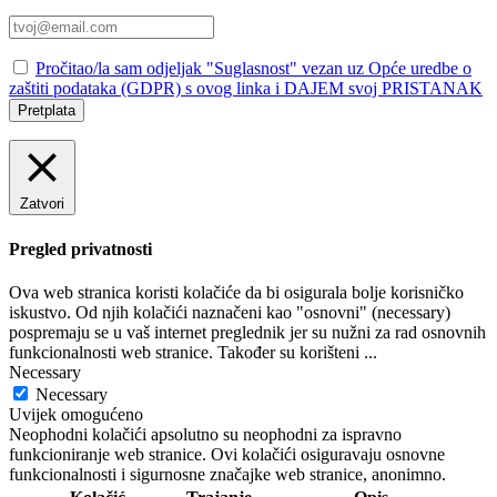
Pročitao/la sam odjeljak "Suglasnost" vezan uz Opće uredbe o
zaštiti podataka (GDPR) s ovog linka i DAJEM svoj PRISTANAK
Pretplata
Zatvori
Pregled privatnosti
Ova web stranica koristi kolačiće da bi osigurala bolje korisničko
iskustvo. Od njih kolačići naznačeni kao "osnovni" (necessary)
pospremaju se u vaš internet preglednik jer su nužni za rad osnovnih
funkcionalnosti web stranice. Također su korišteni
...
Necessary
Necessary
Uvijek omogućeno
Neophodni kolačići apsolutno su neophodni za ispravno
funkcioniranje web stranice. Ovi kolačići osiguravaju osnovne
funkcionalnosti i sigurnosne značajke web stranice, anonimno.