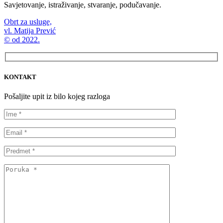
Savjetovanje, istraživanje, stvaranje, podučavanje.
Obrt za usluge,
vl. Matija Prević
© od 2022.
KONTAKT
Pošaljite upit iz bilo kojeg razloga