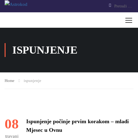
ISPUNJENJE
Home
ispunjenje
08
Ispunjenje počinje prvim korakom – mladi
Mjesec u Ovnu
travanj