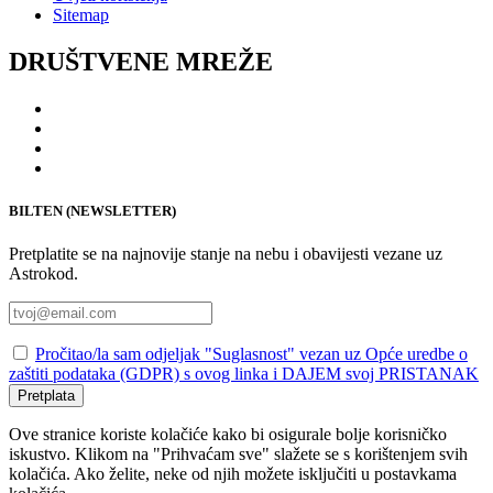
Sitemap
DRUŠTVENE MREŽE
BILTEN (NEWSLETTER)
Pretplatite se na najnovije stanje na nebu i obavijesti vezane uz
Astrokod.
Pročitao/la sam odjeljak "Suglasnost" vezan uz Opće uredbe o
zaštiti podataka (GDPR) s ovog linka i DAJEM svoj PRISTANAK
Pretplata
Ove stranice koriste kolačiće kako bi osigurale bolje korisničko
iskustvo. Klikom na "Prihvaćam sve" slažete se s korištenjem svih
kolačića. Ako želite, neke od njih možete isključiti u postavkama