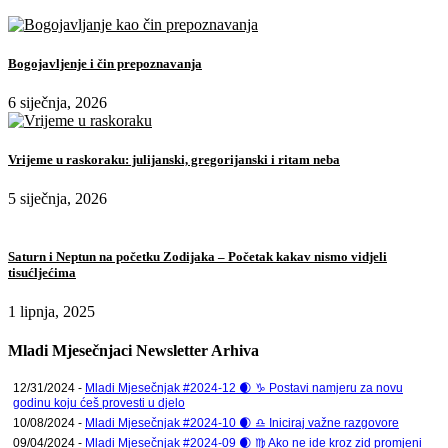
Bogojavljenje i čin prepoznavanja
6 siječnja, 2026
Vrijeme u raskoraku: julijanski, gregorijanski i ritam neba
5 siječnja, 2026
Saturn i Neptun na početku Zodijaka – Početak kakav nismo vidjeli
tisućljećima
1 lipnja, 2025
Mladi Mjesečnjaci Newsletter Arhiva
12/31/2024 -
Mladi Mjesečnjak #2024-12 🌒 ♑ Postavi namjeru za novu
godinu koju ćeš provesti u djelo
10/08/2024 -
Mladi Mjesečnjak #2024-10 🌒 ♎ Iniciraj važne razgovore
09/04/2024 -
Mladi Mjesečnjak #2024-09 🌒 ♍ Ako ne ide kroz zid promjeni