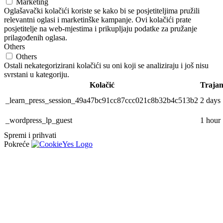
Marketing
Oglašavački kolačići koriste se kako bi se posjetiteljima pružili
relevantni oglasi i marketinške kampanje. Ovi kolačići prate
posjetitelje na web-mjestima i prikupljaju podatke za pružanje
prilagođenih oglasa.
Others
Others
Ostali nekategorizirani kolačići su oni koji se analiziraju i još nisu
svrstani u kategoriju.
Kolačić
Trajan
_learn_press_session_49a47bc91cc87ccc021c8b32b4c513b2
2 days
_wordpress_lp_guest
1 hour
Spremi i prihvati
Pokreće