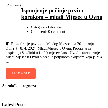
08
travanj
Ispunjenje počinje prvim
korakom – mladi Mjesec u Ovnu
Categories
Filozofiranje
Comments
0 comment
🌒 Filozofiranje povodom Mladog Mjeseca na 20. stupnju
Ovna ♈, 8. 4. 2024. Mladi Mjesec u Ovnu. Pročitajte za
inspiraciju što činiti u idućih mjesec dana. Uvod u razmatranje
Mladi Mjesec u Ovnu ojačan je potpunom eklipsom koja je bila
…
READ MORE
Astrološka prognoza
Latest Posts