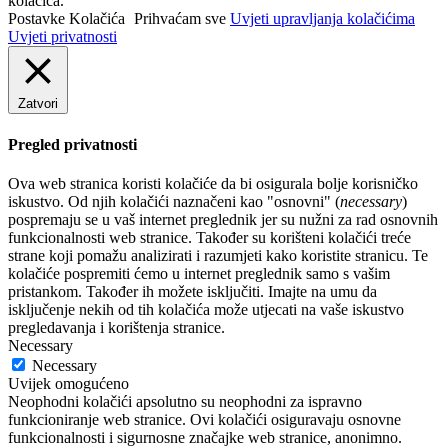
kolačića.
Postavke Kolačića
Prihvaćam sve
Uvjeti upravljanja kolačićima
Uvjeti privatnosti
Zatvori
Pregled privatnosti
Ova web stranica koristi kolačiće da bi osigurala bolje korisničko
iskustvo. Od njih kolačići naznačeni kao "osnovni" (
necessary
)
pospremaju se u vaš internet preglednik jer su nužni za rad osnovnih
funkcionalnosti web stranice. Također su korišteni kolačići treće
strane koji pomažu analizirati i razumjeti kako koristite stranicu. Te
kolačiće pospremiti ćemo u internet preglednik samo s vašim
pristankom. Također ih možete isključiti. Imajte na umu da
isključenje nekih od tih kolačića može utjecati na vaše iskustvo
pregledavanja i korištenja stranice.
Necessary
Necessary
Uvijek omogućeno
Neophodni kolačići apsolutno su neophodni za ispravno
funkcioniranje web stranice. Ovi kolačići osiguravaju osnovne
funkcionalnosti i sigurnosne značajke web stranice, anonimno.